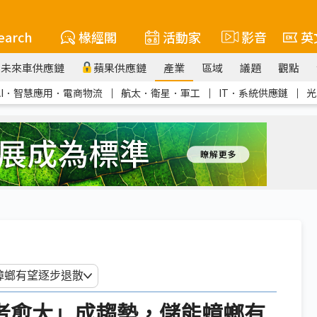
earch
椽經閣
活動家
影音
英
未來車供應鏈
蘋果供應鏈
產業
區域
議題
觀點
AI．智慧應用．電商物流
｜
航太．衛星．軍工
｜
IT．系統供應鏈
｜
光
大者愈大」成趨勢，儲能蟑螂有