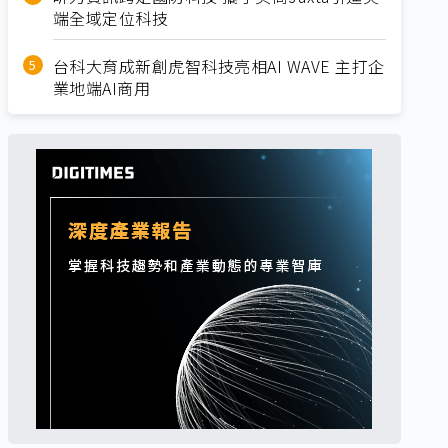
端全域定位科技
台科大育成新創虎智科技亮相AI WAVE 主打企
業地端AI商用