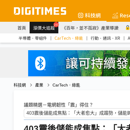
科技網
Res
257
首頁
漲價大追蹤
《百年，並不孤寂》產業導讀
半導體．零組件
｜
CarTech．綠能
｜
行動．通訊．XR
｜
科技網
產業
CarTech．綠能
議題精選－電網韌性「震」得住？
403震後儲能成焦點：「