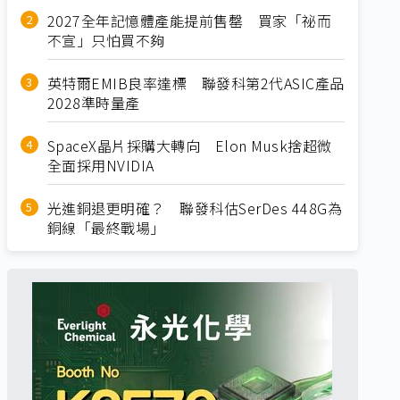
2027全年記憶體產能提前售罄 買家「祕而
不宣」只怕買不夠
英特爾EMIB良率達標 聯發科第2代ASIC產品
2028準時量產
SpaceX晶片採購大轉向 Elon Musk捨超微
全面採用NVIDIA
光進銅退更明確？ 聯發科估SerDes 448G為
銅線「最終戰場」