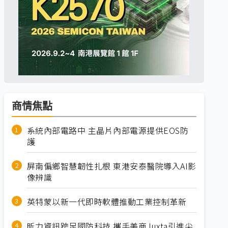
商情焦點
系統內部電路中 主晶片內部電源提供EOS防
護
屏南偏鄉智慧韌性扎根 東港安泰醫院導入AI影
像辨識
英特蒙以新一代即時軟體推動工業控制革新
昕力資訊跨足國防科技 攜手美商Juxta引進尖