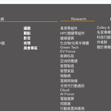
Research
技網
Colley &
議題
車用零組件
名家專欄
亞
觀點
HPC關鍵零組件
科技行腳
影音
邊緣運算
作者群
中國
商情
化合物/功率半導體
關於專欄
Green Tech
展會專區
EV Focus
新興科技
亞洲供應鏈
智慧製造
智慧家庭
物聯網
寬頻與無線
次世代行動通訊
Cloud
AI Focus
電腦運算
伺服器
行動裝置與應用