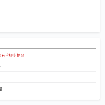
螂有望逐步退散
性
增