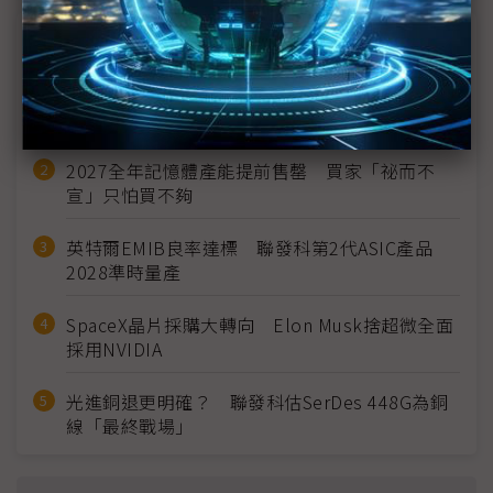
近７天熱門報導
MLCC訂單過熱、出貨比創高 村田示警全球AI基
建熱潮將趨緩
2027全年記憶體產能提前售罄 買家「祕而不
宣」只怕買不夠
英特爾EMIB良率達標 聯發科第2代ASIC產品
2028準時量產
SpaceX晶片採購大轉向 Elon Musk捨超微全面
採用NVIDIA
光進銅退更明確？ 聯發科估SerDes 448G為銅
線「最終戰場」