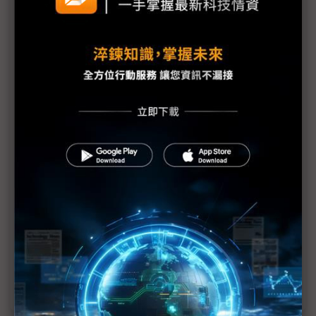
出貨面積成長是1H24面板主旋律 終端悲鳴下半年埋
風險
玻璃基板3Q24默默漲 面板價格戰添柴火？
折疊iPhone大餅香餑餑 台系FCCL只能垂涎？
面板雙虎2Q營運報喜 3Q面板採購動能添變數
TV應用2Q回補動能強 大尺寸DDI下半年有反轉風險
光耀看NB 3Q24回神 衝刺車載光學膜
Mini LED電視銷售銳不可擋 2025年上看千萬台
控產導致面板週期改變 4Q旺季不再