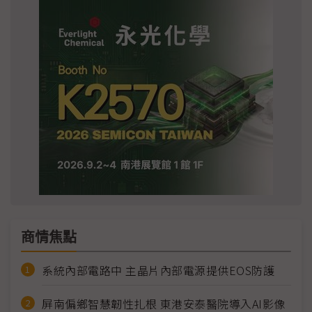
商情焦點
系統內部電路中 主晶片內部電源提供EOS防護
屏南偏鄉智慧韌性扎根 東港安泰醫院導入AI影像