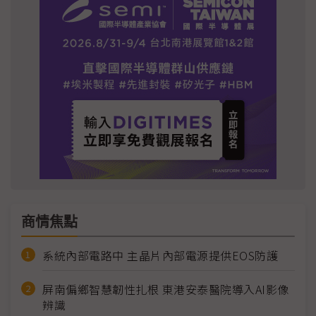
商情焦點
系統內部電路中 主晶片內部電源提供EOS防護
屏南偏鄉智慧韌性扎根 東港安泰醫院導入AI影像
辨識