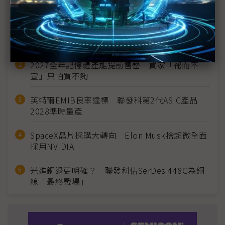
近７天熱門報導
MLCC訂單過熱、出貨比創高 村田示警全球AI基
建熱潮將趨緩
2027全年記憶體產能提前售罄 買家「祕而不
宣」只怕買不夠
英特爾EMIB良率達標 聯發科第2代ASIC產品
2028準時量產
SpaceX晶片採購大轉向 Elon Musk捨超微全面
採用NVIDIA
光進銅退更明確？ 聯發科估SerDes 448G為銅
線「最終戰場」