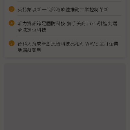
英特蒙以新一代即時軟體推動工業控制革新
昕力資訊跨足國防科技 攜手美商Juxta引進尖端
全域定位科技
台科大育成新創虎智科技亮相AI WAVE 主打企業
地端AI商用