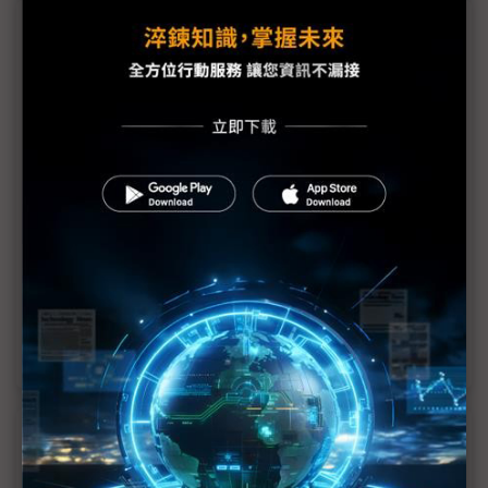
議題精選－台積1Q24法說藏玄機
成熟製程全面疲軟 AI相關HPC產品仍是唯一動能
台積業績旺翻卻下修2大市場展望
全球產業鏈瞬間心涼
台積電深夜重訊 2Q24認列403地震損失30億元
台積電海外建廠三箭破關 取得支持 、技術與產能優
勢
強勢美元助攻 台積電1Q24合併營收達5,926億元
近７天熱門報導