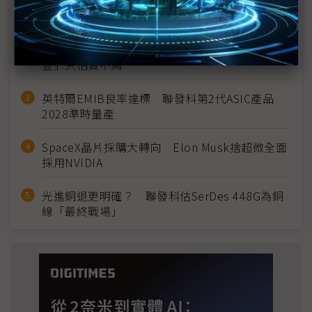
MLCC訂單過熱、出貨比創高 村田示警全球AI基
建熱潮將趨緩
2027全年記憶體產能提前售罄 買家「祕而不
宣」只怕買不夠
英特爾EMIB良率達標 聯發科第2代ASIC產品
2028準時量產
SpaceX晶片採購大轉向 Elon Musk捨超微全面
採用NVIDIA
光進銅退更明確？ 聯發科估SerDes 448G為銅
線「最終戰場」