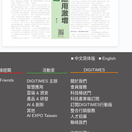
■
中文简体版
■
English
DIGITIMES
椽經閣
活動家
 Friends
DIGITIMES 主辦
關於我們
智慧應用
會員服務
雲端 & 資安
科技椽送門
產品 & 研發
科技產業報訂閱
AI & 創新
訂閱DIGITIMES行動版
其他
整合行銷服務
AI EXPO Taiwan
人才招募
聯絡我們