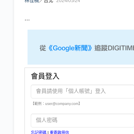
林佳楠
／
台北
2024/05/24
...
會員登入
【範例：user@company.com】
忘記密碼
|
重寄啟用信