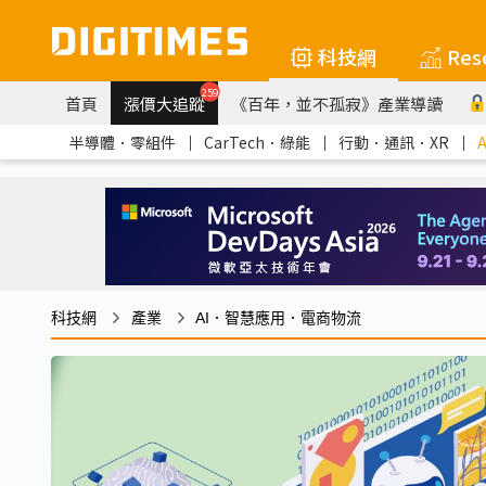
科技網
Res
259
首頁
漲價大追蹤
《百年，並不孤寂》產業導讀
半導體．零組件
｜
CarTech．綠能
｜
行動．通訊．XR
｜
科技網
產業
AI．智慧應用．電商物流