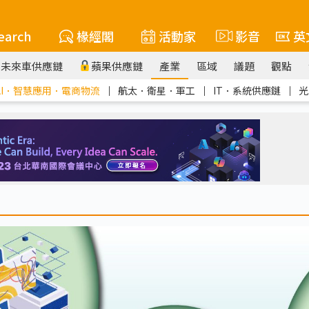
earch
椽經閣
活動家
影音
英
未來車供應鏈
蘋果供應鏈
產業
區域
議題
觀點
AI．智慧應用．電商物流
｜
航太．衛星．軍工
｜
IT．系統供應鏈
｜
光