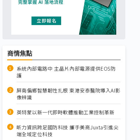
商情焦點
系統內部電路中 主晶片內部電源提供EOS防
護
屏南偏鄉智慧韌性扎根 東港安泰醫院導入AI影
像辨識
英特蒙以新一代即時軟體推動工業控制革新
昕力資訊跨足國防科技 攜手美商Juxta引進尖
端全域定位科技