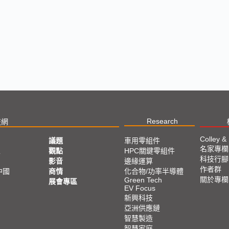
Research
技網
Colley &
議題
車用零組件
名家專欄
亞
觀點
HPC關鍵零組件
科技行腳
影音
邊緣運算
作者群
中國
商情
化合物/功率半導體
關於專欄
Green Tech
展會專區
EV Focus
新興科技
亞洲供應鏈
智慧製造
智慧家庭