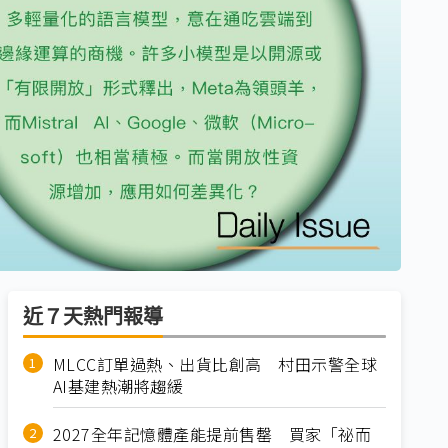
近７天熱門報導
MLCC訂單過熱、出貨比創高 村田示警全球
AI基建熱潮將趨緩
2027全年記憶體產能提前售罄 買家「祕而