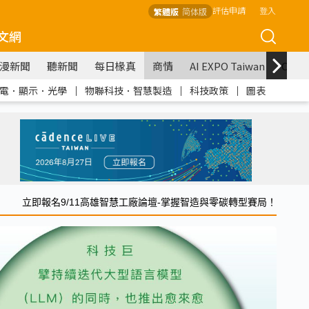
評估申請
登入
繁體版
简体版
文網
漫新聞
聽新聞
每日椽真
商情
AI EXPO Taiwan
COM
電．顯示．光學
｜
物聯科技．智慧製造
｜
科技政策
｜
圖表
立即報名9/11高雄智慧工廠論壇-掌握智造與零碳轉型賽局！