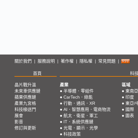
關於我們
服務說明
著作權
隱私權
常見問題
|
|
|
|
|
首頁
科
晶片戰升溫
產業
區域
未來車供應鏈
●
半導體．零組件
●
東南
蘋果供應鏈
●
CarTech．綠能
●
印度
產業九宮格
●
行動．通訊．XR
●
東亞/
科技椽送門
●
AI．智慧應用．電商物流
●
國際
展會
●
航太．衛星．軍工
●
圖表
影音
●
IT．系統供應鏈
修訂與更新
●
光電．顯示．光學
●
科技政策