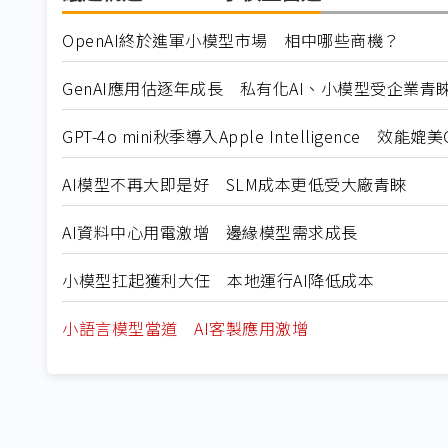
OpenAI終於進軍小模型市場 相中哪些商機？
GenAI應用估逐年成長 私有化AI、小模型受企業青
GPT-4o mini秋季導入Apple Intelligence 效能媲美GP
AI模型不再大即是好 SLM成本更低受大廠青睞
AI資料中心用電激增 邊緣模型需求成長
小模型扛起獲利大任 本地運行AI降低成本
小語言模型當道 AI客製應用激增