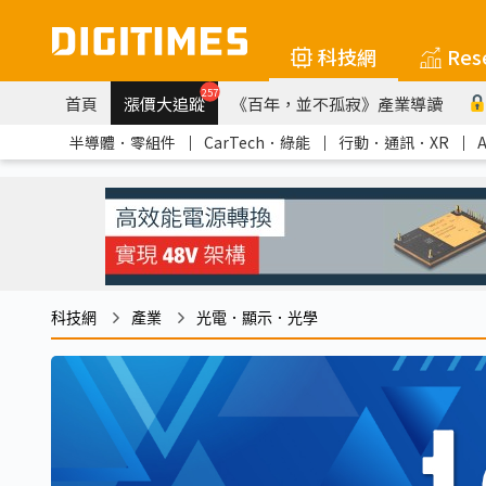
科技網
Res
257
首頁
漲價大追蹤
《百年，並不孤寂》產業導讀
半導體．零組件
｜
CarTech．綠能
｜
行動．通訊．XR
｜
科技網
產業
光電．顯示．光學