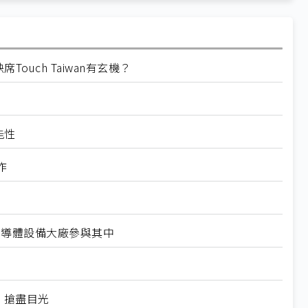
ouch Taiwan有玄機？
能性
作
台系半導體設備大廠參與其中
樹」搶盡目光