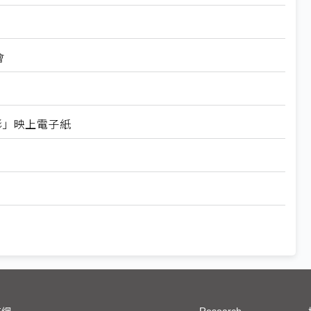
會
彩」映上電子紙
Research