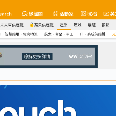
earch
椽經閣
活動家
影音
英
未來車供應鏈
蘋果供應鏈
產業
區域
議題
觀點
AI．智慧應用．電商物流
｜
航太．衛星．軍工
｜
IT．系統供應鏈
｜
光