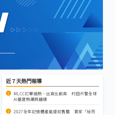
近７天熱門報導
MLCC訂單過熱、出貨比創高 村田示警全球
AI基建熱潮將趨緩
2027全年記憶體產能提前售罄 買家「祕而