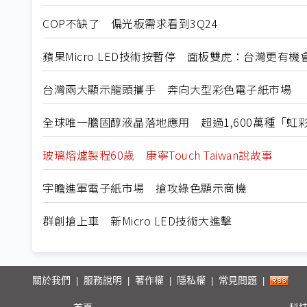
COP不缺了 偏光板需求看到3Q24
蘋果Micro LED技術按暫停 面板雙虎：台灣更有機
台灣兩大顯示龍頭攜手 奔向大型彩色電子紙市場
全球唯一膽固醇液晶落地應用 超過1,600萬種「虹
玻璃熔爐製程60歲 康寧Touch Taiwan說故事
宇瞻進軍電子紙市場 搶攻綠色顯示商機
群創搶上車 新Micro LED技術大進擊
關於我們
服務說明
著作權
隱私權
常見問題
|
|
|
|
|