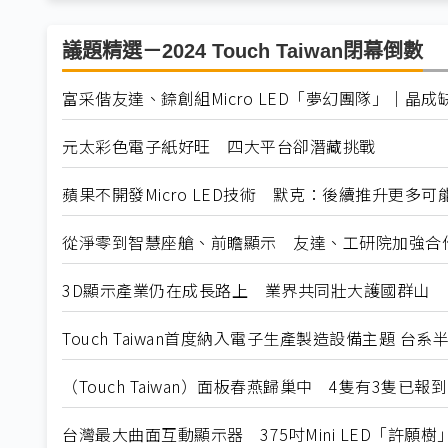
議題精選－2024 Touch Taiwan閉幕倒數
富采偕友達、錼創組Micro LED「夢幻團隊」｜晶成缺席T
元太彩色電子紙好旺 四大平台卻潛藏挑戰
蘋果不開發Micro LED技術 默克：後續推升更多可
從淨零到智慧座艙、前瞻顯示 友達、工研院加強合
3D顯示產業仍在成長路上 業界共同壯大護國群山
Touch Taiwan首度納入電子生產製造設備主題 
（Touch Taiwan）面板春燕歸巢中 4隻有3隻已報到
台灣最大曲面互動顯示器 375吋Mini LED「許願