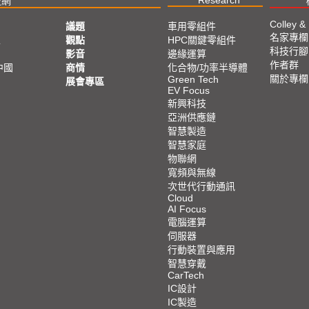
技網
Colley &
議題
車用零組件
名家專欄
亞
觀點
HPC關鍵零組件
科技行腳
影音
邊緣運算
作者群
中國
商情
化合物/功率半導體
關於專欄
Green Tech
展會專區
EV Focus
新興科技
亞洲供應鏈
智慧製造
智慧家庭
物聯網
寬頻與無線
次世代行動通訊
Cloud
AI Focus
電腦運算
伺服器
行動裝置與應用
智慧穿戴
CarTech
IC設計
IC製造