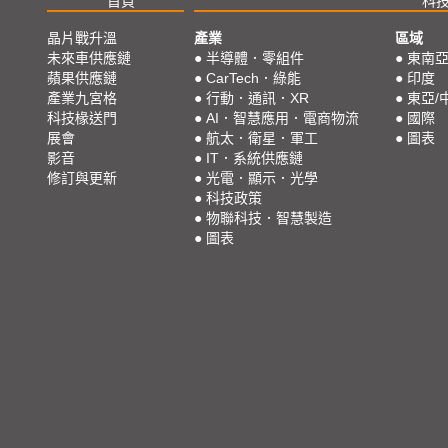
首頁
科
晶片戰升溫
產業
區域
未來車供應鏈
●
半導體．零組件
●
東南
蘋果供應鏈
●
CarTech．綠能
●
印度
產業九宮格
●
行動．通訊．XR
●
東亞/
科技椽送門
●
AI．智慧應用．電商物流
●
國際
展會
●
航太．衛星．軍工
●
圖表
影音
●
IT．系統供應鏈
修訂與更新
●
光電．顯示．光學
●
科技政策
●
物聯科技．智慧製造
●
圖表