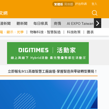
評估申請
登入
繁體版
简体版
文網
漫新聞
聽新聞
每日椽真
商情
AI EXPO Taiwan
COM
電．顯示．光學
｜
物聯科技．智慧製造
｜
科技政策
｜
圖表
立即報名9/11高雄智慧工廠論壇-掌握智造與零碳轉型賽局！