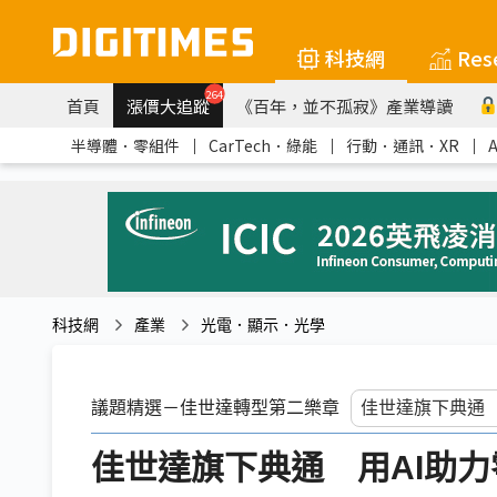
科技網
Res
264
首頁
漲價大追蹤
《百年，並不孤寂》產業導讀
半導體．零組件
｜
CarTech．綠能
｜
行動．通訊．XR
｜
科技網
產業
光電．顯示．光學
議題精選－佳世達轉型第二樂章
佳世達旗下典通 用AI助力