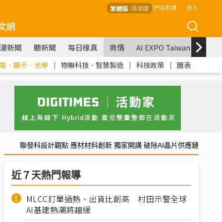
評估申請
登入
繁體版
简体版
文網
漫新聞
聽新聞
每日椽真
商情
AI EXPO Taiwan
COM
電．顯示．光學
｜
物聯科技．智慧製造
｜
科技政策
｜
圖表
聯發科設計觀點 應材材料創新 獨家開講 破除AI晶片供應鏈
近７天熱門報導
MLCC訂單過熱、出貨比創高 村田示警全球
AI基建熱潮將趨緩