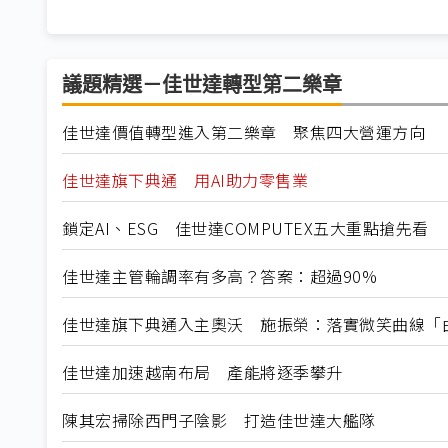
議題精選－佳世達轉型第二樂章
佳世達價值轉型進入第二樂章 聚焦四大營運方向
佳世達旗下典通 用AI助力零售業
鎖定AI、ESG 佳世達COMPUTEX五大重點搶先看
佳世達主管輪調率有多高？答案：超過90%
佳世達旗下典通入主奧沃 施振榮：落實微笑曲線「
佳世達加速越南布局 產能將逐季攀升
陳其宏掃除西門子陰影 打造佳世達大艦隊