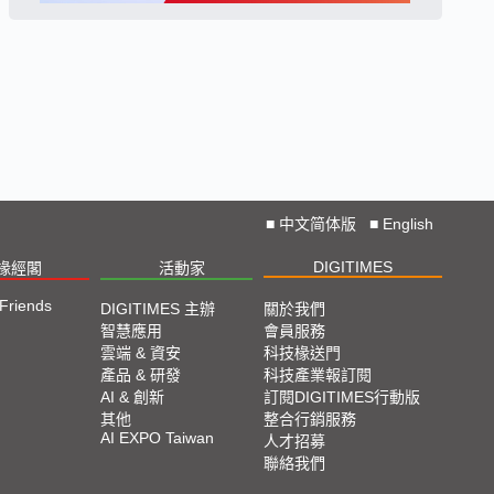
■
中文简体版
■
English
DIGITIMES
椽經閣
活動家
 Friends
DIGITIMES 主辦
關於我們
智慧應用
會員服務
雲端 & 資安
科技椽送門
產品 & 研發
科技產業報訂閱
AI & 創新
訂閱DIGITIMES行動版
其他
整合行銷服務
AI EXPO Taiwan
人才招募
聯絡我們