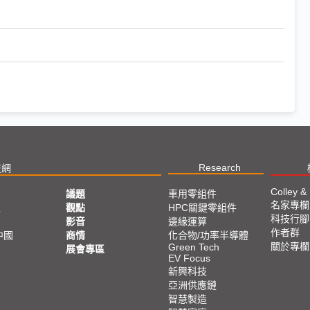
Research
技網
Colley &
議題
車用零組件
名家專欄
亞
觀點
HPC關鍵零組件
科技行腳
影音
邊緣運算
作者群
中國
商情
化合物/功率半導體
關於專欄
Green Tech
展會專區
EV Focus
新興科技
亞洲供應鏈
智慧製造