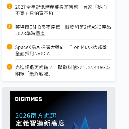
2027全年記憶體產能提前售罄 買家「祕而
不宣」只怕買不夠
英特爾EMIB良率達標 聯發科第2代ASIC產品
2028準時量產
SpaceX晶片採購大轉向 Elon Musk捨超微
全面採用NVIDIA
光進銅退更明確？ 聯發科估SerDes 448G為
銅線「最終戰場」