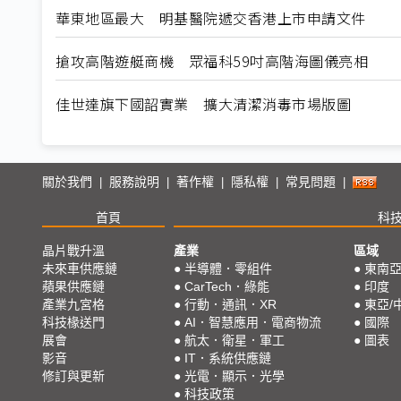
華東地區最大 明基醫院遞交香港上市申請文件
搶攻高階遊艇商機 眾福科59吋高階海圖儀亮相
佳世達旗下國韶實業 擴大清潔消毒市場版圖
關於我們
服務說明
著作權
隱私權
常見問題
|
|
|
|
|
首頁
科
晶片戰升溫
產業
區域
未來車供應鏈
●
半導體．零組件
●
東南
蘋果供應鏈
●
CarTech．綠能
●
印度
產業九宮格
●
行動．通訊．XR
●
東亞/
科技椽送門
●
AI．智慧應用．電商物流
●
國際
展會
●
航太．衛星．軍工
●
圖表
影音
●
IT．系統供應鏈
修訂與更新
●
光電．顯示．光學
●
科技政策