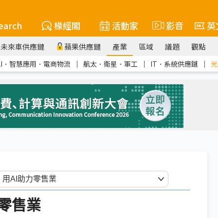
earch
椽經閣
活動家
影音
英
未來車供應鏈
蘋果供應鏈
產業
區域
議題
觀點
AI．智慧應用．電商物流
｜
航太．衛星．軍工
｜
IT．系統供應鏈
｜
光
零售業