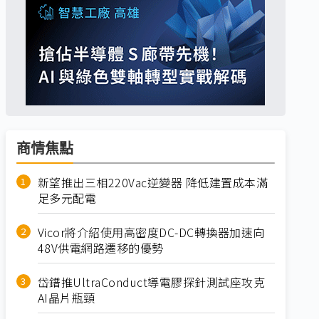
商情焦點
新望推出三相220Vac逆變器 降低建置成本滿
足多元配電
Vicor將介紹使用高密度DC-DC轉換器加速向
48V供電網路遷移的優勢
岱鐠推UltraConduct導電膠探針測試座攻克
AI晶片瓶頸