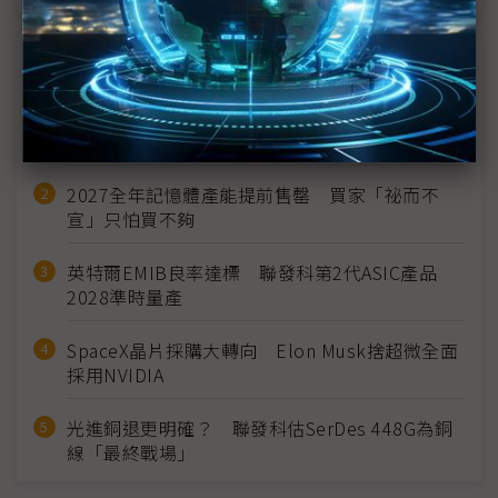
近７天熱門報導
MLCC訂單過熱、出貨比創高 村田示警全球AI基
建熱潮將趨緩
2027全年記憶體產能提前售罄 買家「祕而不
宣」只怕買不夠
英特爾EMIB良率達標 聯發科第2代ASIC產品
2028準時量產
SpaceX晶片採購大轉向 Elon Musk捨超微全面
採用NVIDIA
光進銅退更明確？ 聯發科估SerDes 448G為銅
線「最終戰場」