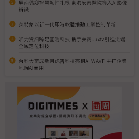
屏南偏鄉智慧韌性扎根 東港安泰醫院導入AI影像
辨識
英特蒙以新一代即時軟體推動工業控制革新
昕力資訊跨足國防科技 攜手美商Juxta引進尖端
全域定位科技
台科大育成新創虎智科技亮相AI WAVE 主打企業
地端AI商用