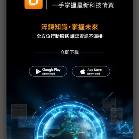
中國OLED手機面板市佔 首度橫越全球半壁江山
SDC先行投入iPad mini用OLED研發 加速IT事業擴
張
京東方開Sunic System蒸鍍機先例 LGD有望加速
8.6代OLED投資
南韓SID顯示週回顧研討會 看好2024成OLED「恢
復之年」
蘋果OLED iPad Pro出貨目標傳超過900萬台
三星以OLED監視器切入 搶攻樂金中大尺寸產品版
圖
中國還難以追趕的面板領域 南韓面板廠全力衝刺電
競OLED