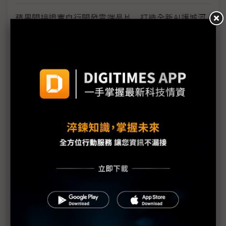
蘋果間接證實自行開發雲端晶片 打造全新AI護城河
蘋果升級衛星通訊功能 同步帶動GaN PA商機
蘋果攜手OpenAI AI賽局進入新一回合
「蘋果智慧」來了 但不希望OpenAI喧賓奪主
蘋果與OpenAI合作皆大歡喜？AI競爭態勢悄然改變
iPhone 16系列將引入蘋果智慧 樂金Innotek可望從
中受益
iOS 18搭載衛星簡訊 與非地面網路結合方向明確
WWDC 2024：蘋果重新定義AI、六大重點彙整
Apple Intelligence關鍵優勢：數據壁壘