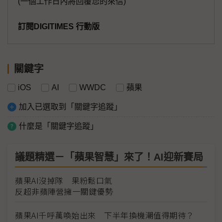
(一個工作日內將回覆您的來信)
訂閱DIGITIMES 行動版
關鍵字
iOS
AI
WWDC
蘋果
加入已選取到「關鍵字追蹤」
什麼是「關鍵字追蹤」
議題精選－「蘋果智慧」來了！AI迎新賽局
蘋果AI沒掉隊 果粉鬆口氣
反超非蘋陣營擁一關鍵優勢
蘋果AI千呼萬喚始出來 下半年換機潮值得期待？