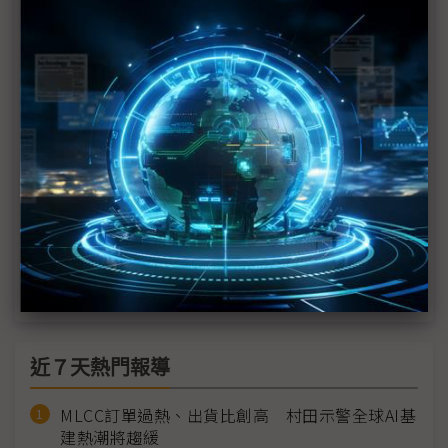
Apple Intelligence來襲 有望帶動iPhone換機
Sam Altman低調現身WWDC 蘋果無意讓OpenAI搶
走版面
Vision Pro多國上市時間確認 原生App恐怕還不夠多
蘋果Vision Pro新導入呼吸追蹤功能
Elon Musk嗆把蘋果裝置關籠子 警示整合OpenAI技
術風險
近７天熱門報導
MLCC訂單過熱、出貨比創高 村田示警全球AI基
建熱潮將趨緩