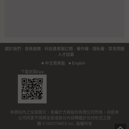
關於我們
·
會員服務
·
科技產業報訂閱
·
著作權
·
隱私權
·
常見問題
·
人才招募
■
中文简体版
■
English
下載新聞App
本網站內之全部圖文，係屬於大椽股份有限公司所有，非經本
公司同意不得將全部或部分內容轉載於任何形式之媒
體 © DIGITIMES Inc. 版權所有