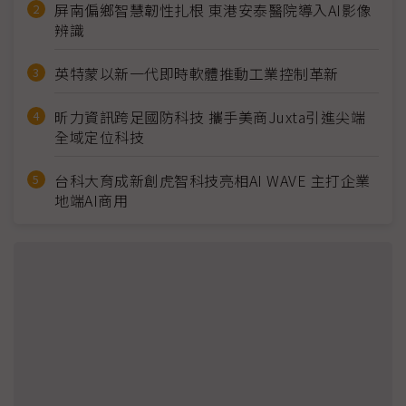
屏南偏鄉智慧韌性扎根 東港安泰醫院導入AI影像
辨識
英特蒙以新一代即時軟體推動工業控制革新
昕力資訊跨足國防科技 攜手美商Juxta引進尖端
全域定位科技
台科大育成新創虎智科技亮相AI WAVE 主打企業
地端AI商用