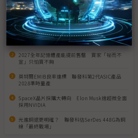
近７天熱門報導
MLCC訂單過熱、出貨比創高 村田示警全球AI基
建熱潮將趨緩
2027全年記憶體產能提前售罄 買家「祕而不
宣」只怕買不夠
英特爾EMIB良率達標 聯發科第2代ASIC產品
2028準時量產
SpaceX晶片採購大轉向 Elon Musk捨超微全面
採用NVIDIA
光進銅退更明確？ 聯發科估SerDes 448G為銅
線「最終戰場」