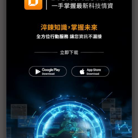
鴻海反其道而行 加碼投資中國考量為何？
鴻海產線版圖全球開花 投資中國靜待發酵期
加速中國新事業發展 鴻海與中國河南簽訂戰略合作
協議
印度降低手機、零組件進口關稅 蘋果成最大贏家
印度擬放寬供應鏈進駐 iPad、AirPods充電盒印度
製在即？
蘋果看好印度發展前景 然供應商部署變化不大
蘋果印度供應鏈 兩大趨勢益發明顯
蘋果供應鏈擴大布局印度 鎖定台日韓業者