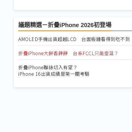
議題精選－折疊iPhone 2026初登場
AMOLED手機出貨超越LCD 台面板鏈看得到吃不到
折疊iPhone大餅香餑餑 台系FCCL只能垂涎？
折疊iPhone聯詠切入有望？
iPhone 16出貨成績是第一關考驗