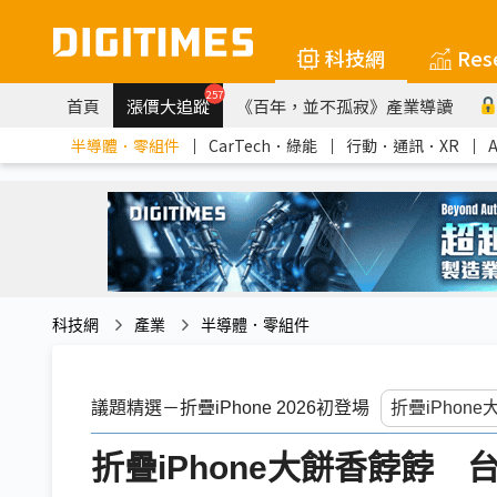
科技網
Res
257
首頁
漲價大追蹤
《百年，並不孤寂》產業導讀
半導體．零組件
｜
CarTech．綠能
｜
行動．通訊．XR
｜
科技網
產業
半導體．零組件
議題精選－折疊iPhone 2026初登場
折疊iPhone大餅香餑餑 