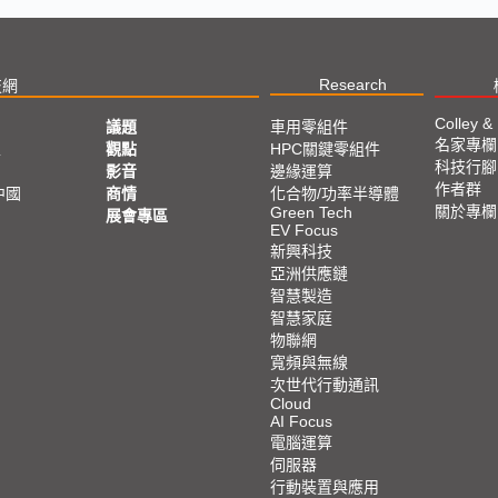
Research
技網
Colley &
議題
車用零組件
名家專欄
亞
觀點
HPC關鍵零組件
科技行腳
影音
邊緣運算
作者群
中國
商情
化合物/功率半導體
關於專欄
Green Tech
展會專區
EV Focus
新興科技
亞洲供應鏈
智慧製造
智慧家庭
物聯網
寬頻與無線
次世代行動通訊
Cloud
AI Focus
電腦運算
伺服器
行動裝置與應用