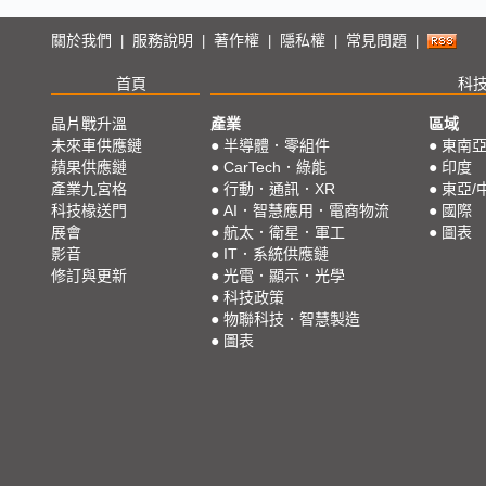
關於我們
服務說明
著作權
隱私權
常見問題
|
|
|
|
|
首頁
科
晶片戰升溫
產業
區域
未來車供應鏈
●
半導體．零組件
●
東南
蘋果供應鏈
●
CarTech．綠能
●
印度
產業九宮格
●
行動．通訊．XR
●
東亞/
科技椽送門
●
AI．智慧應用．電商物流
●
國際
展會
●
航太．衛星．軍工
●
圖表
影音
●
IT．系統供應鏈
修訂與更新
●
光電．顯示．光學
●
科技政策
●
物聯科技．智慧製造
●
圖表