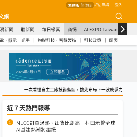
評估申請
登入
繁體版
简体版
文網
漫新聞
聽新聞
每日椽真
商情
AI EXPO Taiwan
COM
電．顯示．光學
｜
物聯科技．智慧製造
｜
科技政策
｜
圖表
一次看懂自主工廠技術藍圖，搶先布局下一波競爭力
近７天熱門報導
MLCC訂單過熱、出貨比創高 村田示警全球
AI基建熱潮將趨緩