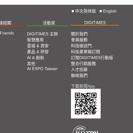
■
中文简体版
■
English
DIGITIMES
椽經閣
活動家
 Friends
DIGITIMES 主辦
關於我們
智慧應用
會員服務
雲端 & 資安
科技椽送門
產品 & 研發
科技產業報訂閱
AI & 創新
訂閱DIGITIMES行動版
其他
整合行銷服務
AI EXPO Taiwan
人才招募
聯絡我們
下載新聞App