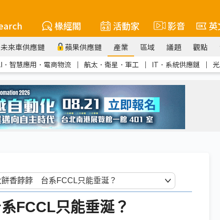
earch
椽經閣
活動家
影音
英
未來車供應鏈
蘋果供應鏈
產業
區域
議題
觀點
AI．智慧應用．電商物流
｜
航太．衛星．軍工
｜
IT．系統供應鏈
｜
光
台系FCCL只能垂涎？