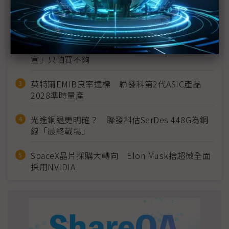
MLCC訂單過熱、出貨比創高 村田示警全球AI基
建熱潮將趨緩
2027全年記憶體產能提前售罄 買家「祕而不
宣」只怕買不夠
英特爾EMIB良率達標 聯發科第2代ASIC產品
2028準時量產
光進銅退更明確？ 聯發科估SerDes 448G為銅
線「最終戰場」
SpaceX晶片採購大轉向 Elon Musk捨超微全面
採用NVIDIA