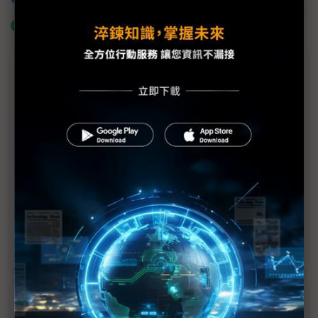
什麼是「關鍵字追蹤」
議題精選－川普對台拋震撼彈？
川普批台灣搶晶片生意 犯下哪3個謬誤？
美阻斷日半導體將在台重演？政院邀施振榮、劉揚偉
提對策
川普前國安顧問籲與中國「戰略脫鉤」 稱川普加徵
中國100%關稅是認真的
拜登、川普對中制裁較量 ASML中國營收恐被鎖喉
近７天熱門報導