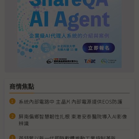
商情焦點
系統內部電路中 主晶片內部電源提供EOS防護
屏南偏鄉智慧韌性扎根 東港安泰醫院導入AI影像
辨識
英特蒙以新一代即時軟體推動工業控制革新