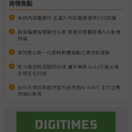
商情焦點
系統內部電路中 主晶片內部電源提供EOS防護
屏南偏鄉智慧韌性扎根 東港安泰醫院導入AI影像
辨識
英特蒙以新一代即時軟體推動工業控制革新
昕力資訊跨足國防科技 攜手美商Juxta引進尖端
全域定位科技
台科大育成新創虎智科技亮相AI WAVE 主打企業
地端AI商用