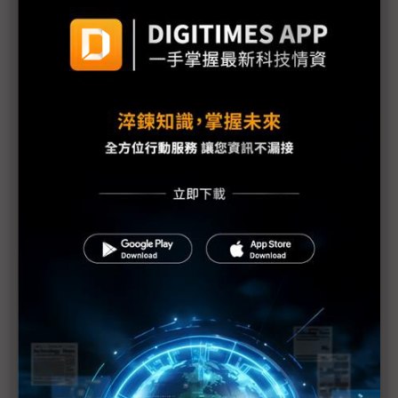
議題精選－顯示產業拚減碳
高耗能產業轉「綠」 友達子公司打入面板、半導體
與PCB
所有海外據點100%綠能目標達成 三星減碳有成
未來最熱門人才為何？彭双浪：AI與永續
德淵大啖綠色經濟 2024年熱熔膠銷售約3.5萬公噸
友達首款100%綠電製造面板 導入宏碁AI PC
青新搶攻電子產業鏈 台積電、面板雙虎都是客
群創ESG再進化 Touch Taiwan打造低碳樂活館
面板雙虎在意電價調漲 更在乎ESG商機