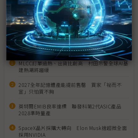
蘋果拚減碳 「綠了」韓兩大面板廠
蘋果首款碳中和產品問世 顯示供應鏈繃緊神經
近７天熱門報導
MLCC訂單過熱、出貨比創高 村田示警全球AI基
建熱潮將趨緩
2027全年記憶體產能提前售罄 買家「祕而不
宣」只怕買不夠
英特爾EMIB良率達標 聯發科第2代ASIC產品
2028準時量產
SpaceX晶片採購大轉向 Elon Musk捨超微全面
採用NVIDIA