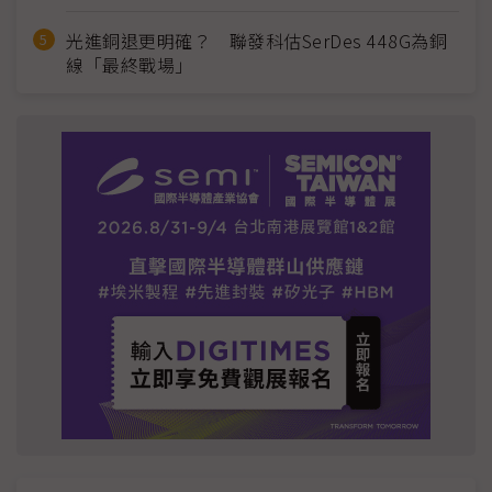
光進銅退更明確？ 聯發科估SerDes 448G為銅
線「最終戰場」