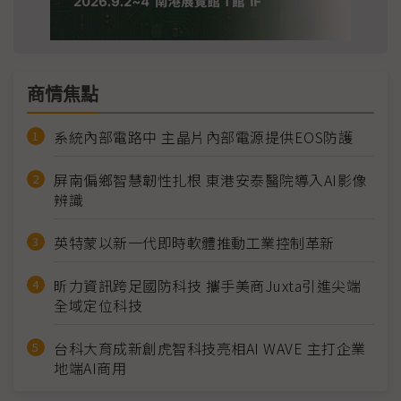
商情焦點
系統內部電路中 主晶片內部電源提供EOS防護
屏南偏鄉智慧韌性扎根 東港安泰醫院導入AI影像
辨識
英特蒙以新一代即時軟體推動工業控制革新
昕力資訊跨足國防科技 攜手美商Juxta引進尖端
全域定位科技
台科大育成新創虎智科技亮相AI WAVE 主打企業
地端AI商用