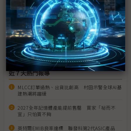
商機
創泓打造AI生態系 看好無人載具資安需求
搶攻服務機器人市場 日系新創求利基
機器人市場春燕將至？安川訂單回升創單季紀錄
近７天熱門報導
MLCC訂單過熱、出貨比創高 村田示警全球AI基
建熱潮將趨緩
2027全年記憶體產能提前售罄 買家「祕而不
宣」只怕買不夠
英特爾EMIB良率達標 聯發科第2代ASIC產品