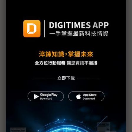
議題精選－機器人需求回溫
台機器人出口傳捷報 北美市場後勢看漲
中國機器人複製EV價格戰 台供應鏈備感壓力
美對中強硬將加速供應鏈分散 台機械業卯力爭取國
際大廠產線驗證
國際創投來台 看好軟硬整合、機器人、AI agent
看好人形機器人商機 NVIDIA從哪幾處著手？
中國市場機器人訂單大增 發那科上修財測
人形機器人尚不如人？ 所羅門陳政隆：3~5年會大幅
進步
NVIDIA投資Serve Robotics AI晶片搶攻機器人外送