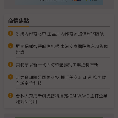
商情焦點
系統內部電路中 主晶片內部電源提供EOS防護
屏南偏鄉智慧韌性扎根 東港安泰醫院導入AI影像
辨識
英特蒙以新一代即時軟體推動工業控制革新
昕力資訊跨足國防科技 攜手美商Juxta引進尖端
全域定位科技
台科大育成新創虎智科技亮相AI WAVE 主打企業
地端AI商用