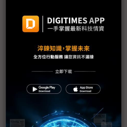
議題精選－美科技大廠財報週
NVIDIA、超微乘AI高飛 英特爾正為AI賽道落後付出
代價
微軟4QFY24財報：AI帶動Azure、Office銷售 惟成
長趨緩
生成式AI需求勁 亞馬遜2Q24靠AWS加速成長
英特爾宣布大裁員15% 下調資本支出 財報重點內
容一次看
Meta逐季擴增AI投資 估Reality Labs虧損將續上揚
Arm看好高階手機、AI PC 可觀成長還在後頭
高通：華為出貨許可遭撤銷 影響2季營運展望