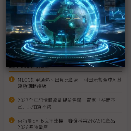
Meta積極導入AI功能 助長2Q24營收超預期
超微資料中心營收翻倍 上調AI GPU 2024全年營收
預估
Azure成長趨緩引擔憂 微軟稱雲端AI需求仍強勁
近７天熱門報導
MLCC訂單過熱、出貨比創高 村田示警全球AI基
建熱潮將趨緩
2027全年記憶體產能提前售罄 買家「祕而不
宣」只怕買不夠
英特爾EMIB良率達標 聯發科第2代ASIC產品
2028準時量產