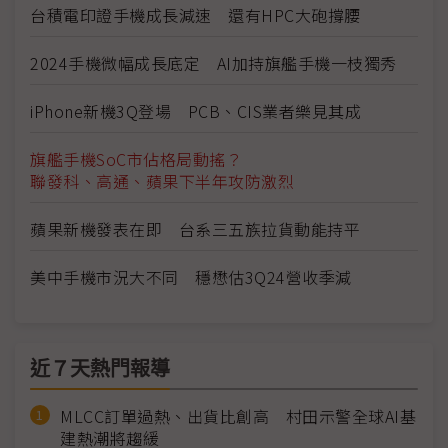
台積電印證手機成長減速 還有HPC大砲撐腰
2024手機微幅成長底定 AI加持旗艦手機一枝獨秀
iPhone新機3Q登場 PCB、CIS業者樂見其成
旗艦手機SoC市佔格局動搖？
聯發科、高通、蘋果下半年攻防激烈
蘋果新機發表在即 台系三五族拉貨動能持平
美中手機市況大不同 穩懋估3Q24營收季減
近７天熱門報導
MLCC訂單過熱、出貨比創高 村田示警全球AI基
建熱潮將趨緩