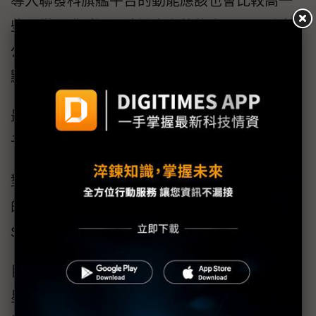
導入聯發科旗艦平台的動能應該也會比較高一
些，從聯發科近期法說會上的態度，可以看出
公司對於2024年在旗艦手機SoC市佔率提升這
點，信心可說是非常充足。
最後則是聯發科究竟能不能夠首度切入三星電
子（Samsung Electronics）旗艦手機的問題。
對聯發科來說，如果要在旗艦市場增加市佔率
的上限，打進市場龍頭三星的旗艦手機Galaxy
S系列，就是絕對要突破的挑戰。
目前市場對於聯發科是否能在2025年初打進三
星旗艦新機的看法相對兩極，雖然聯發科方面