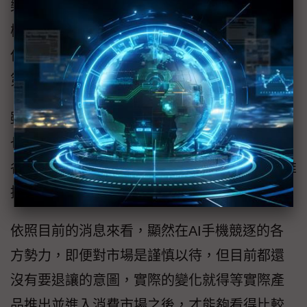
樂觀其成，但市場也傳出，高通方面也非常積
極地在固樁，希望能夠持續在三星的旗艦機種
保持近乎獨佔供貨的地位，詳細情況可能要到
第4季才會比較明朗。
雖然市場風向有許多轉折，市佔率變化的討論
也很多，但目前供應鏈傳出的消息，普遍證實
各家SoC業者和手機品牌，在備貨動作上還是維
持過往的正常首波備貨規模。
依照目前的消息來看，顯然在AI手機競逐的各
方勢力，即便對市場是謹慎以待，但目前都還
沒有要退讓的意圖，實際的變化就得等實際產
品推出並進入消費市場之後，才能夠看得比較