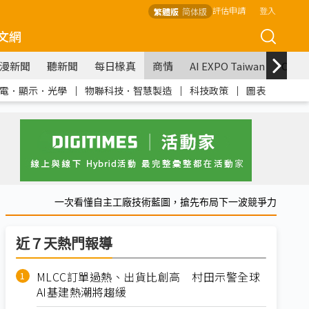
評估申請
登入
繁體版
简体版
文網
漫新聞
聽新聞
每日椽真
商情
AI EXPO Taiwan
COM
電．顯示．光學
｜
物聯科技．智慧製造
｜
科技政策
｜
圖表
一次看懂自主工廠技術藍圖，搶先布局下一波競爭力
近７天熱門報導
MLCC訂單過熱、出貨比創高 村田示警全球
AI基建熱潮將趨緩