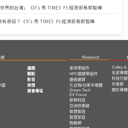
的台灣」《It's 秀 TIME》Ft.經濟部長郭智輝
招？《It's 秀 TIME》Ft.經濟部長郭智輝
Research
技網
Colley &
議題
車用零組件
名家專欄
亞
觀點
HPC關鍵零組件
科技行腳
影音
邊緣運算
作者群
中國
商情
化合物/功率半導體
關於專欄
Green Tech
展會專區
EV Focus
新興科技
亞洲供應鏈
智慧製造
智慧家庭
物聯網