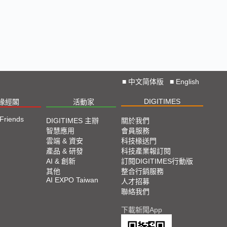
■
中文简体版
■
English
DIGITIMES
椽經閣
活動家
 Friends
DIGITIMES 主辦
關於我們
智慧應用
會員服務
雲端 & 資安
科技椽送門
產品 & 研發
科技產業報訂閱
AI & 創新
訂閱DIGITIMES行動版
其他
整合行銷服務
AI EXPO Taiwan
人才招募
聯絡我們
下載新聞App