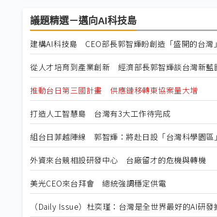
議題精選－邁向AI科技島
建構AI科技島 CEO部長郭智輝盼創造「盛開的台灣
從人才培育到產業創新 經濟部長郭智輝談台灣新藍
推動台日第三國計畫 供應鏈移轉東協案量大增
打造人工智慧島 台灣有3大工作待完成
組台日菲越陣線 郭智輝：將赴日設「台灣科學園區
外資來台競相設研發中心 台廠留才的危機與轉機
美光CEO來台拜會 總統強調穩定供電
（Daily Issue）杜奕瑾：台灣是全世界最好的AI研