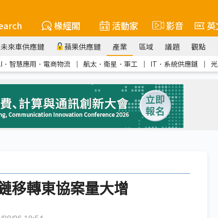
earch
椽經閣
活動家
影音
英
未來車供應鏈
蘋果供應鏈
產業
區域
議題
觀點
AI．智慧應用．電商物流
｜
航太．衛星．軍工
｜
IT．系統供應鏈
｜
光
鏈移轉東協案量大增