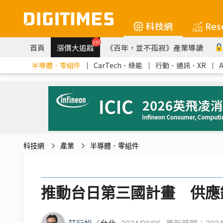
科技網
Res
257
首頁
漲價大追蹤
《百年，並不孤寂》產業導讀
半導體．零組件
｜
CarTech．綠能
｜
行動．通訊．XR
｜
科技網
產業
半導體．零組件
推動台日第三國計畫 供應