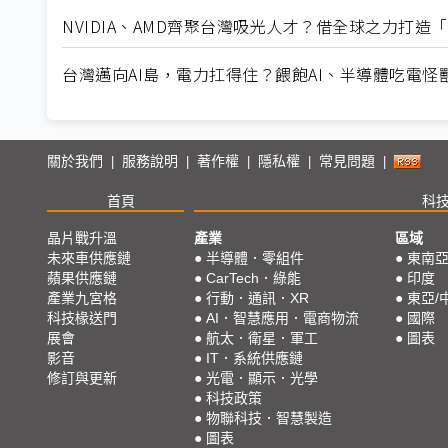
NVIDIA、AMD齊聚台灣吸光人才？借全球之力打造「世界
台灣邁向AI島，電力扛得住？餵飽AI、半導體吃電怪獸有奇
關於我們
服務說明
著作權
隱私權
常見問題
|
|
|
|
|
首頁
科
晶片戰升溫
產業
區域
未來車供應鏈
●
半導體．零組件
●
東南
蘋果供應鏈
●
CarTech．綠能
●
印度
產業九宮格
●
行動．通訊．XR
●
東亞/
科技椽送門
●
AI．智慧應用．電商物流
●
國際
展會
●
航太．衛星．軍工
●
圖表
影音
●
IT．系統供應鏈
修訂與更新
●
光電．顯示．光學
●
科技政策
●
物聯科技．智慧製造
●
圖表