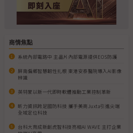
商情焦點
系統內部電路中 主晶片內部電源提供EOS防護
屏南偏鄉智慧韌性扎根 東港安泰醫院導入AI影像
辨識
英特蒙以新一代即時軟體推動工業控制革新
昕力資訊跨足國防科技 攜手美商Juxta引進尖端
全域定位科技
台科大育成新創虎智科技亮相AI WAVE 主打企業