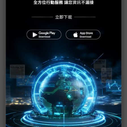
中國半導體設備支出轉折向下 美日歐新勢力竄起
半導體黃金時刻到來 日月光吳田玉：廣結善緣突破
瓶頸
AI晶片兩大新戰場浮上檯面 記憶體、網通巨頭齊聚
SEMICON
隨半導體、汽車業擴張 TXOne營收5年增50倍
近７天熱門報導
MLCC訂單過熱、出貨比創高 村田示警全球AI基
建熱潮將趨緩
2027全年記憶體產能提前售罄 買家「祕而不
宣」只怕買不夠