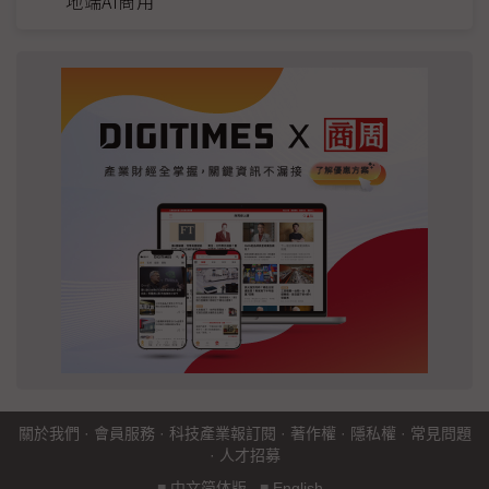
地端AI商用
關於我們
·
會員服務
·
科技產業報訂閱
·
著作權
·
隱私權
·
常見問題
·
人才招募
■
中文简体版
■
English