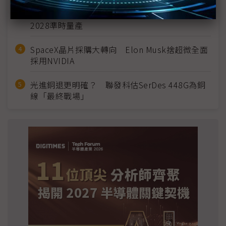
英特爾EMIB良率達標 聯發科第2代ASIC產品
2028準時量產
SpaceX晶片採購大轉向 Elon Musk捨超微全面
採用NVIDIA
光進銅退更明確？ 聯發科估SerDes 448G為銅
線「最終戰場」