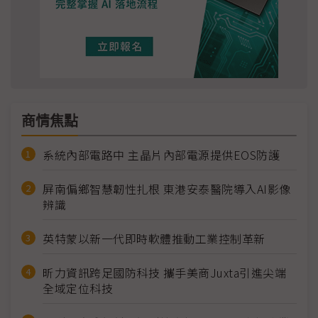
商情焦點
系統內部電路中 主晶片內部電源提供EOS防護
屏南偏鄉智慧韌性扎根 東港安泰醫院導入AI影像
辨識
英特蒙以新一代即時軟體推動工業控制革新
昕力資訊跨足國防科技 攜手美商Juxta引進尖端
全域定位科技