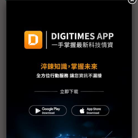
議題精選－鴻夏戀的那滴淚：堺工廠
堺工廠黯然收場 都是中國惹的禍？
積極轉向輕資產發展 夏普與積水化學簽訂協議
本田選擇與日產整併 真是目前的最佳解嗎？
夏普董事會決議 堺工廠6成土地售予軟銀蓋AI資料中
心
夏普2Q轉虧為盈 分析：劉揚偉300天拆彈見效
夏普4~9月營益轉盈 大型LCD止血、中小面板仍低
迷
夏普將與鴻海攜手進入EV供應鏈 堺工廠轉型資料中