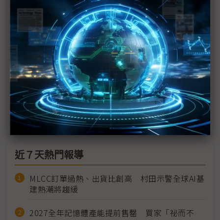
心恐延後
夏普重心轉向家電等終端 但高成長支柱還不明朗
夏普大尺寸LCD面板停產 500名員工提前「被退
休」
出任夏普會長 劉揚偉會如何協助轉型？
夏普最新財報虧損比預期更高 SDP宣告關廠
近７天熱門報導
MLCC訂單過熱、出貨比創高 村田示警全球AI基
建熱潮將趨緩
2027全年記憶體產能提前售罄 買家「祕而不