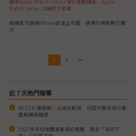
蘋果Apple Watch Ultra 2強化運動機能、Apple
Watch Series 10擁更大螢幕
南韓首次躋身iPhone首波上市國 蘋果市場策略引關
注
1
2
>>
近７天熱門報導
MLCC訂單過熱、出貨比創高 村田示警全球AI基
建熱潮將趨緩
2027全年記憶體產能提前售罄 買家「祕而不
宣」只怕買不夠