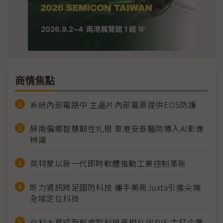
商情焦點
系統內部電路中 主晶片內部電源提供EOS防護
屏南偏鄉智慧韌性扎根 東港安泰醫院導入AI影像
辨識
英特蒙以新一代即時軟體推動工業控制革新
昕力資訊跨足國防科技 攜手美商Juxta引進尖端
全域定位科技
台科大育成新創虎智科技亮相AI WAVE 主打企業