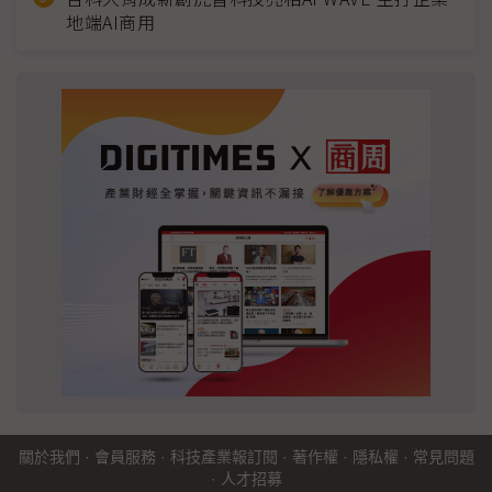
地端AI商用
關於我們
·
會員服務
·
科技產業報訂閱
·
著作權
·
隱私權
·
常見問題
·
人才招募