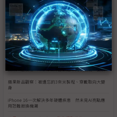
台灣大看好蘋果引爆大換機潮 林東閔：AI手機最後
一塊拼圖到位
蘋果AI未能一次到位 供應鏈靜待首波銷售成績
Apple Watch時隔兩年大升級 估提振蘋果穿戴銷售
頹勢
蘋果iPhone 16系列專為AI功能定製 處理器跳級、
配8GB記憶體
蘋果AI還沒輸 Android陣營欲超車尚缺關鍵一要素
蘋果新品觀察：被遺忘的3奈米製程、穿戴取向大變
身
iPhone 16一次解決多年硬體疾患 然未見AI亮點應
用恐難掀換機潮