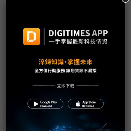
iPhone 16潛望鏡頭蘋果光 為樂金Innotek設備投資
「減壓」
iPhone 16後置鏡頭變陣 3D效果拍攝契合MR觀看
蘋果銷量恐遭中業者侵蝕 供應鏈布局全球爭商機
反擊蘋果iPhone 16 三星美國祭史無前例大促銷
蘋果iPhone 16處理器兩級跳 為何價格卻凍漲？
蘋果與華為競爭中國市場 iPhone缺少「朋友圈」？
iPhone為支援AI升級記憶體 三星、SK海力士、美光
將受惠
首獲iPhone 16 Pro首批OLED供應權 LGD蘋果鏈地
位攀升