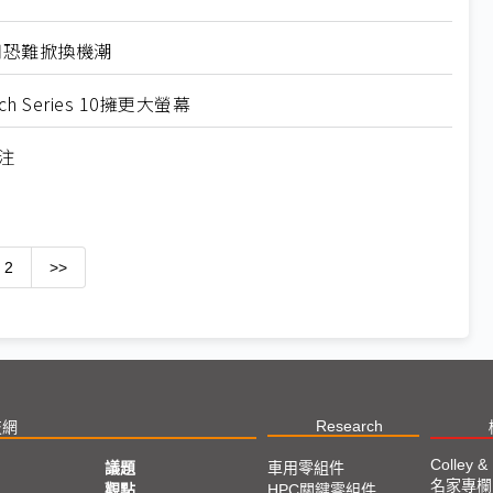
應用恐難掀換機潮
ch Series 10擁更大螢幕
注
2
>>
Research
技網
Colley &
議題
車用零組件
名家專欄
亞
觀點
HPC關鍵零組件