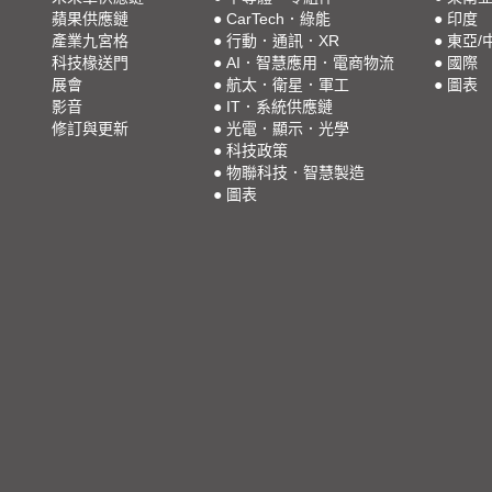
蘋果供應鏈
●
CarTech．綠能
●
印度
產業九宮格
●
行動．通訊．XR
●
東亞/
科技椽送門
●
AI．智慧應用．電商物流
●
國際
展會
●
航太．衛星．軍工
●
圖表
影音
●
IT．系統供應鏈
修訂與更新
●
光電．顯示．光學
●
科技政策
●
物聯科技．智慧製造
●
圖表