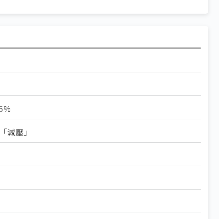
5%
投資「減壓」