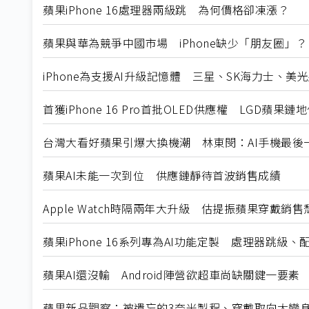
蘋果iPhone 16處理器兩級跳 為何價格卻凍漲？
蘋果與華為競爭中國市場 iPhone缺少「朋友圈」？
iPhone為支援AI升級記憶體 三星、SK海力士、美
首獲iPhone 16 Pro首批OLED供應權 LGD蘋果鏈
台灣大看好蘋果引爆大換機潮 林東閔：AI手機最後
蘋果AI未能一次到位 供應鏈靜待首波銷售成績
Apple Watch時隔兩年大升級 估提振蘋果穿戴銷售
蘋果iPhone 16系列專為AI功能定製 處理器跳級、
蘋果AI還沒輸 Android陣營欲超車尚缺關鍵一要素
蘋果新品觀察：被遺忘的3奈米製程、穿戴取向大變