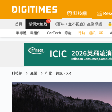
科技網
Res
259
首頁
漲價大追蹤
《百年，並不孤寂》產業導讀
半導體．零組件
｜
CarTech．綠能
｜
行動．通訊．XR
｜
科技網
產業
行動．通訊．XR