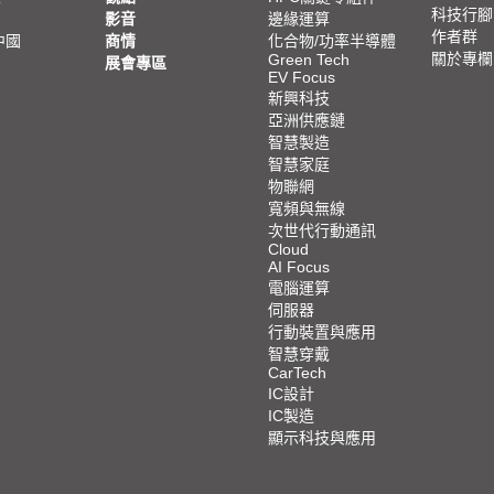
科技行腳
影音
邊緣運算
作者群
中國
商情
化合物/功率半導體
關於專欄
Green Tech
展會專區
EV Focus
新興科技
亞洲供應鏈
智慧製造
智慧家庭
物聯網
寬頻與無線
次世代行動通訊
Cloud
AI Focus
電腦運算
伺服器
行動裝置與應用
智慧穿戴
CarTech
IC設計
IC製造
顯示科技與應用