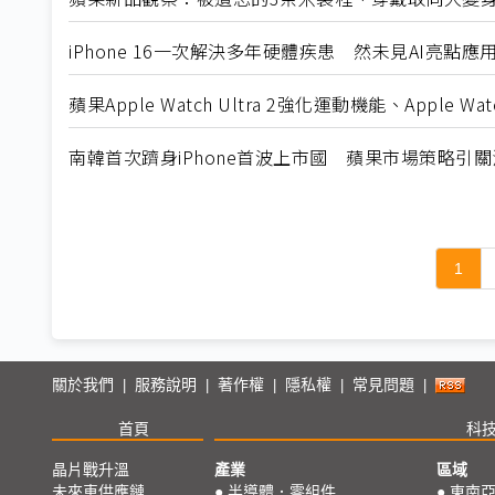
iPhone 16一次解決多年硬體疾患 然未見AI亮點
蘋果Apple Watch Ultra 2強化運動機能、Apple Wat
南韓首次躋身iPhone首波上市國 蘋果市場策略引關
1
關於我們
服務說明
著作權
隱私權
常見問題
|
|
|
|
|
首頁
科
晶片戰升溫
產業
區域
未來車供應鏈
●
半導體．零組件
●
東南