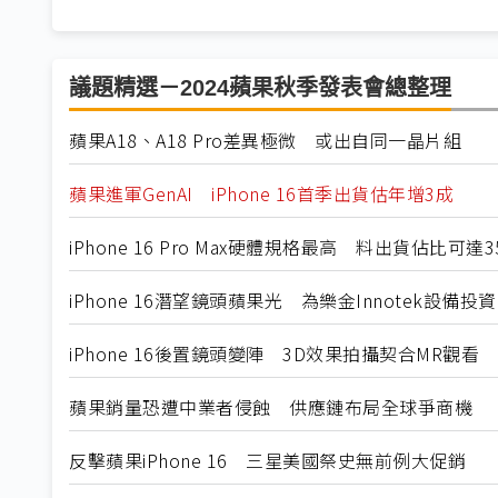
議題精選－2024蘋果秋季發表會總整理
蘋果A18、A18 Pro差異極微 或出自同一晶片組
蘋果進軍GenAI iPhone 16首季出貨估年增3成
iPhone 16 Pro Max硬體規格最高 料出貨佔比可達3
iPhone 16潛望鏡頭蘋果光 為樂金Innotek設備
iPhone 16後置鏡頭變陣 3D效果拍攝契合MR觀看
蘋果銷量恐遭中業者侵蝕 供應鏈布局全球爭商機
反擊蘋果iPhone 16 三星美國祭史無前例大促銷