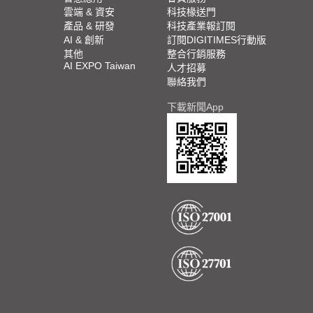
雲端 & 資安
科技椽送門
產品 & 研發
科技產業報訂閱
AI & 創新
訂閱DIGITIMES行動版
其他
整合行銷服務
AI EXPO Taiwan
人才招募
聯絡我們
下載新聞App