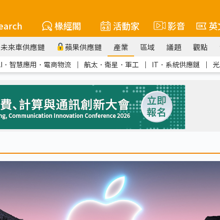
earch
椽經閣
活動家
影音
英
未來車供應鏈
蘋果供應鏈
產業
區域
議題
觀點
AI．智慧應用．電商物流
｜
航太．衛星．軍工
｜
IT．系統供應鏈
｜
光