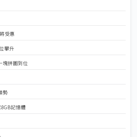
光將受惠
地位攀升
一塊拼圖到位
頹勢
配8GB記憶體
身