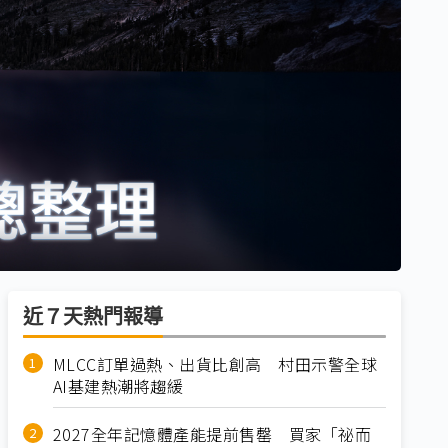
近７天熱門報導
MLCC訂單過熱、出貨比創高 村田示警全球
AI基建熱潮將趨緩
2027全年記憶體產能提前售罄 買家「祕而