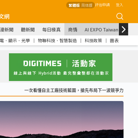
評估申請
登入
繁體版
简体版
文網
漫新聞
聽新聞
每日椽真
商情
AI EXPO Taiwan
COM
電．顯示．光學
｜
物聯科技．智慧製造
｜
科技政策
｜
圖表
一次看懂自主工廠技術藍圖，搶先布局下一波競爭力