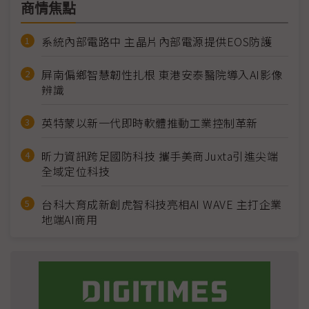
商情焦點
系統內部電路中 主晶片內部電源提供EOS防護
屏南偏鄉智慧韌性扎根 東港安泰醫院導入AI影像
辨識
英特蒙以新一代即時軟體推動工業控制革新
昕力資訊跨足國防科技 攜手美商Juxta引進尖端
全域定位科技
台科大育成新創虎智科技亮相AI WAVE 主打企業
地端AI商用