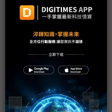
議題精選－TV面板穩中盼漲
TV面板價格很難跌 品牌廠：漲價還要再等等
中國掌握LCD話語權 三星、樂金原料採購成本大增
補貼政策加持4Q24 電視銷售小心提前透支
2H24電視需求旺季難旺 OLED有望逆增22%
群創4Q24按需生產 「以舊換新」撐電視需求
電視面板兩樣情：LCD需求低中企仍可能喊漲
OLED或讓韓廠雙重打擊
中國家電補貼刺激電視需求 對韓廠恐怕不是好消息
「以舊換新」政策奏效 中國十一電視銷售報佳音