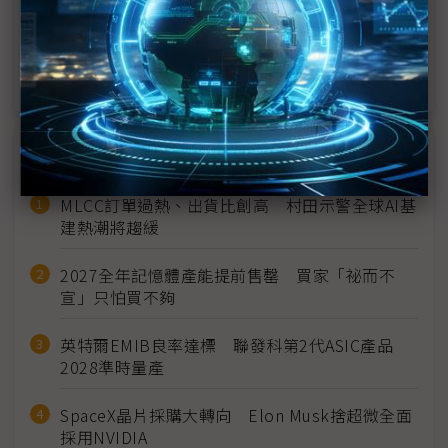
大減產來臨 TV面板價格止跌有望
10月大減產後 TV面板價格先求穩
近７天熱門報導
MLCC訂單過熱、出貨比創高 村田示警全球AI基
建熱潮將趨緩
2027全年記憶體產能提前售罄 買家「祕而不
宣」只怕買不夠
英特爾EMIB良率達標 聯發科第2代ASIC產品
2028準時量產
SpaceX晶片採購大轉向 Elon Musk捨超微全面
採用NVIDIA