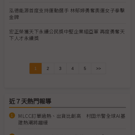
泓德能源首度支持運動選手 林郁婷勇奪奧運女子拳擊
金牌
宏正榮獲天下永續公民獎中堅企業組亞軍 再度勇奪天
下人才永續獎
1
2
3
4
5
>>
近７天熱門報導
MLCC訂單過熱、出貨比創高 村田示警全球AI基
建熱潮將趨緩