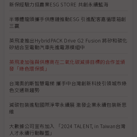
新保經驗力挺農業ESG STORE 共創永續藍海
半導體龍頭攜手供應鏈推動ESG 引進配客嘉循環箱創
三贏
英飛凌推出HybridPACK Drive G2 Fusion 將矽和碳化
矽結合至電動汽車先進電源模組中
英飛凌加強與供應商在二氧化碳減排目標的合作並頒
發「綠色環保獎」
台灣奧的斯智慧電梯 攜手中台灣創新科技引領城市綠
色交通新趨勢
減碳包裝進駐國際淨零永續展 激發企業永續包裝新思
維
大數據公司宣布加入 「2024 TALENT, in Taiwan台灣
人才永續行動聯盟」