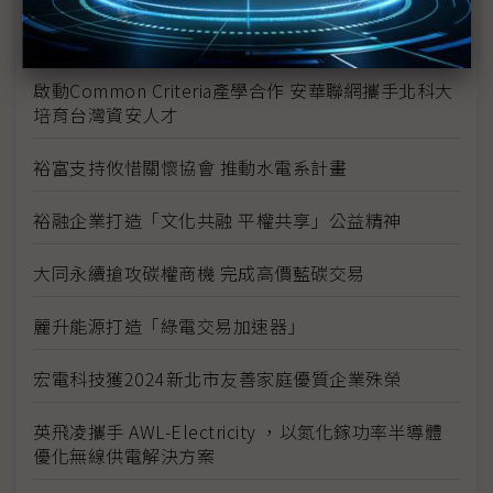
伊雲谷獲永續獎項雙認證 數位韌性驅動永續發展
啟動Common Criteria產學合作 安華聯網攜手北科大
培育台灣資安人才
裕富支持攸惜關懷協會 推動水電系計畫
裕融企業打造「文化共融 平權共享」公益精神
大同永續搶攻碳權商機 完成高價藍碳交易
麗升能源打造「綠電交易加速器」
宏電科技獲2024新北市友善家庭優質企業殊榮
英飛凌攜手 AWL-Electricity ，以氮化鎵功率半導體
優化無線供電解決方案