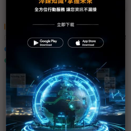
關鍵字
二氧化碳排放量
供應鏈
英飛凌
綠色環保
加入已選取到「關鍵字追蹤」
什麼是「關鍵字追蹤」
議題精選－ESG專欄
以SEED技術打造更環保永續的網路
Axis與準線智慧科技攜手打造創新河川水位監測解決
方案 落實生態永續發展的願景
東捷資訊推ACE王牌計畫 搶攻企業轉型商機添動能