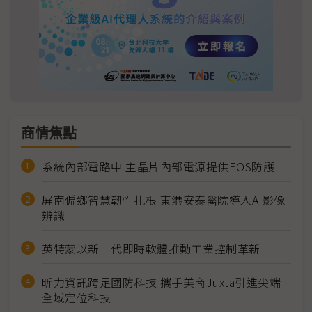
商情焦點
系統內部電路中 主晶片內部電源提供EOS防護
屏南偏鄉智慧韌性扎根 東港安泰醫院導入AI影像
辨識
英特蒙以新一代即時軟體推動工業控制革新
昕力資訊跨足國防科技 攜手美商Juxta引進尖端
全域定位科技