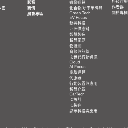
科技行腳
影音
邊緣運算
作者群
中國
商情
化合物/功率半導體
關於專欄
Green Tech
展會專區
EV Focus
新興科技
亞洲供應鏈
智慧製造
智慧家庭
物聯網
寬頻與無線
次世代行動通訊
Cloud
AI Focus
電腦運算
伺服器
行動裝置與應用
智慧穿戴
CarTech
IC設計
IC製造
顯示科技與應用