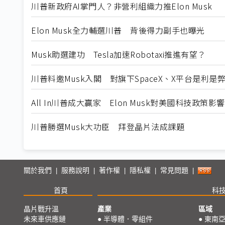
川普新政府AI掌門人？非營利組織力推Elon Musk
Elon Musk全力輔選川普 背後得力副手也曝光
Musk助選建功 Tesla加速Robotaxi推進有望？
川普料邀Musk入閣 對旗下SpaceX、X平台是利是
All In川普成大贏家 Elon Musk對美國科技政策影
川普勝選Musk大功臣 拜登晶片法成課題
關於我們
服務說明
著作權
隱私權
常見問題
|
|
|
|
|
首頁
科
晶片戰升溫
產業
區域
未來車供應鏈
●
半導體．零組件
●
東南