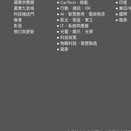
蘋果供應鏈
●
CarTech．綠能
●
印度
產業九宮格
●
行動．通訊．XR
●
東亞/
科技椽送門
●
AI．智慧應用．電商物流
●
國際
展會
●
航太．衛星．軍工
●
圖表
影音
●
IT．系統供應鏈
修訂與更新
●
光電．顯示．光學
●
科技政策
●
物聯科技．智慧製造
●
圖表