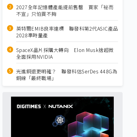
2027全年記憶體產能提前售罄 買家「祕而
不宣」只怕買不夠
英特爾EMIB良率達標 聯發科第2代ASIC產品
2028準時量產
SpaceX晶片採購大轉向 Elon Musk捨超微
全面採用NVIDIA
光進銅退更明確？ 聯發科估SerDes 448G為
銅線「最終戰場」