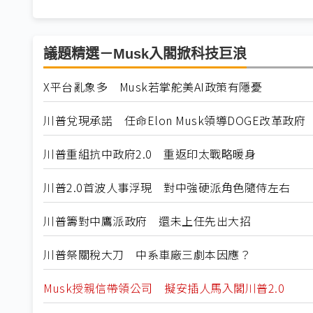
議題精選－Musk入閣掀科技巨浪
X平台亂象多 Musk若掌舵美AI政策有隱憂
川普兌現承諾 任命Elon Musk領導DOGE改革政府
川普重組抗中政府2.0 重返印太戰略暖身
川普2.0首波人事浮現 對中強硬派角色隨侍左右
川普籌對中鷹派政府 還未上任先出大招
川普祭關稅大刀 中系車廠三劇本因應？
Musk授親信帶領公司 擬安插人馬入閣川普2.0