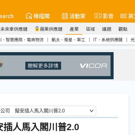
earch
椽經閣
活動家
影音
英
未來車供應鏈
蘋果供應鏈
產業
區域
議題
觀點
AI．智慧應用．電商物流
｜
航太．衛星．軍工
｜
IT．系統供應鏈
｜
光
安插人馬入閣川普2.0