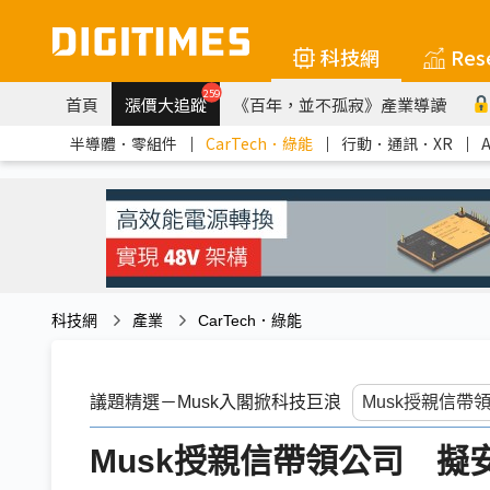
科技網
Res
259
首頁
漲價大追蹤
《百年，並不孤寂》產業導讀
半導體．零組件
｜
CarTech．綠能
｜
行動．通訊．XR
｜
科技網
產業
CarTech．綠能
議題精選－Musk入閣掀科技巨浪
Musk授親信帶領公司 擬