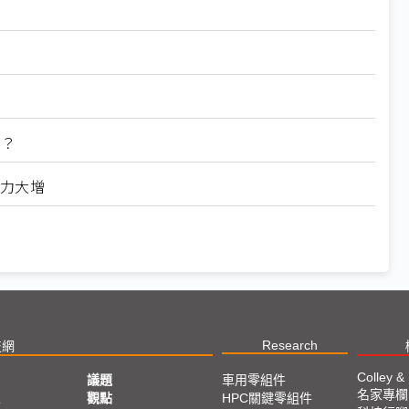
弊？
響力大增
Research
技網
Colley &
議題
車用零組件
名家專欄
亞
觀點
HPC關鍵零組件