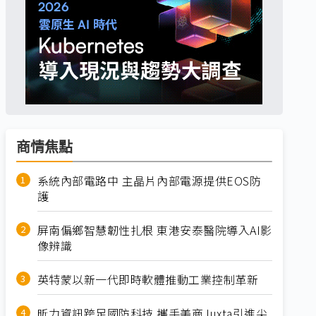
商情焦點
系統內部電路中 主晶片內部電源提供EOS防
護
屏南偏鄉智慧韌性扎根 東港安泰醫院導入AI影
像辨識
英特蒙以新一代即時軟體推動工業控制革新
昕力資訊跨足國防科技 攜手美商Juxta引進尖