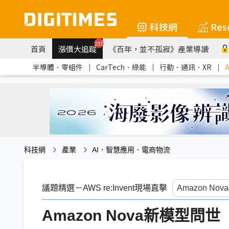
科技網
Res
257
首頁
漲價大追蹤
《百年，並不孤寂》產業導讀
半導體．零組件
｜
CarTech．綠能
｜
行動．通訊．XR
｜
科技網
產業
AI．智慧應用．電商物流
議題精選－AWS re:Invent現場直擊
Amazon Nova新模型問世