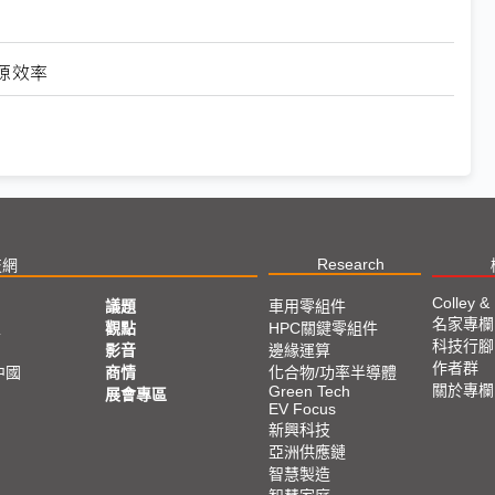
源效率
Research
技網
Colley &
議題
車用零組件
名家專欄
亞
觀點
HPC關鍵零組件
科技行腳
影音
邊緣運算
作者群
中國
商情
化合物/功率半導體
關於專欄
Green Tech
展會專區
EV Focus
新興科技
亞洲供應鏈
智慧製造