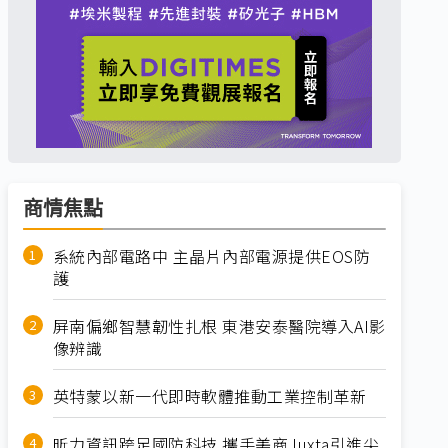
商情焦點
系統內部電路中 主晶片內部電源提供EOS防
護
屏南偏鄉智慧韌性扎根 東港安泰醫院導入AI影
像辨識
英特蒙以新一代即時軟體推動工業控制革新
昕力資訊跨足國防科技 攜手美商Juxta引進尖