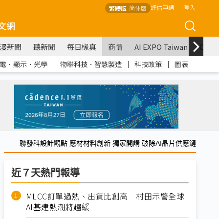
評估申請
登入
繁體版
简体版
文網
漫新聞
聽新聞
每日椽真
商情
AI EXPO Taiwan
COM
電．顯示．光學
｜
物聯科技．智慧製造
｜
科技政策
｜
圖表
聯發科設計觀點 應材材料創新 獨家開講 破除AI晶片供應鏈
近７天熱門報導
MLCC訂單過熱、出貨比創高 村田示警全球
AI基建熱潮將趨緩