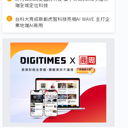
端全域定位科技
台科大育成新創虎智科技亮相AI WAVE 主打企
業地端AI商用