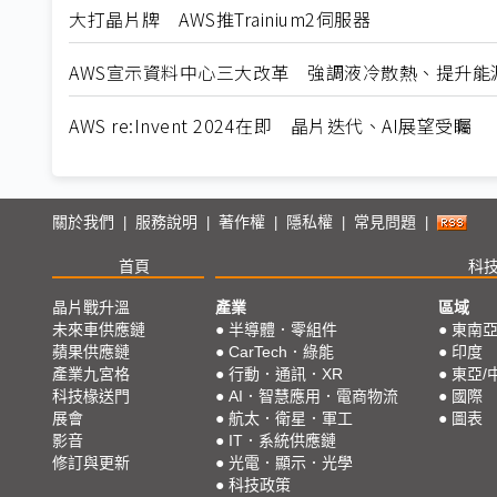
大打晶片牌 AWS推Trainium2伺服器
AWS宣示資料中心三大改革 強調液冷散熱、提升能
AWS re:Invent 2024在即 晶片迭代、AI展望受矚
關於我們
服務說明
著作權
隱私權
常見問題
|
|
|
|
|
首頁
科
晶片戰升溫
產業
區域
未來車供應鏈
●
半導體．零組件
●
東南
蘋果供應鏈
●
CarTech．綠能
●
印度
產業九宮格
●
行動．通訊．XR
●
東亞/
科技椽送門
●
AI．智慧應用．電商物流
●
國際
展會
●
航太．衛星．軍工
●
圖表
影音
●
IT．系統供應鏈
修訂與更新
●
光電．顯示．光學
●
科技政策