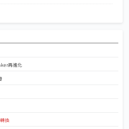
aker再進化
發
態轉換