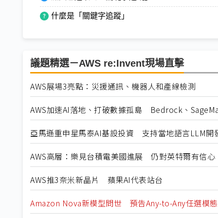
什麼是「關鍵字追蹤」
議題精選－AWS re:Invent現場直擊
AWS展場3亮點：災援通訊、機器人和產線檢測
AWS加速AI落地、打破數據孤島 Bedrock、SageM
亞馬遜重申星馬泰AI基設投資 支持當地語言LLM開
AWS高層：樂見台積電美國進展 仍對英特爾有信心
AWS推3奈米新晶片 蘋果AI代表站台
Amazon Nova新模型問世 預告Any-to-Any任選模