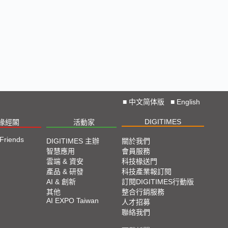
■
中文简体版
■
English
DIGITIMES
椽經閣
活動家
 Friends
DIGITIMES 主辦
關於我們
智慧應用
會員服務
雲端 & 資安
科技椽送門
產品 & 研發
科技產業報訂閱
AI & 創新
訂閱DIGITIMES行動版
其他
整合行銷服務
AI EXPO Taiwan
人才招募
聯絡我們