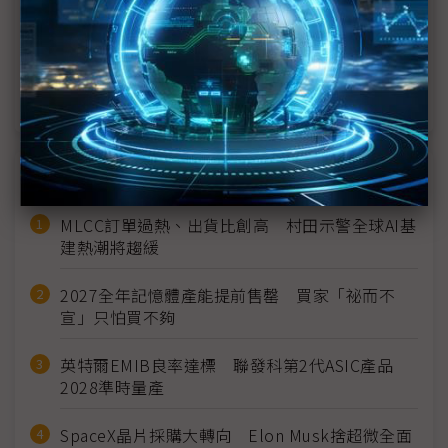
佳世達陳其宏：健康產業商機龐大 但要用對方法
智慧醫療台灣仍大有可為 模組到解方處處有台廠身
影
近７天熱門報導
MLCC訂單過熱、出貨比創高 村田示警全球AI基
建熱潮將趨緩
2027全年記憶體產能提前售罄 買家「祕而不
宣」只怕買不夠
英特爾EMIB良率達標 聯發科第2代ASIC產品
2028準時量產
SpaceX晶片採購大轉向 Elon Musk捨超微全面