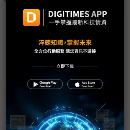
什麼是「關鍵字追蹤」
議題精選－佳世達艦隊氫能處女航
佳世達集團首跨氫能布局 羅昇乘著「氫豐」淘綠金
無人機聯盟半年擴大3倍 台廠抱團拚國際訂單
彭双浪辭佳世達董事／兄弟爬山 友達、佳世達漸行
漸遠？
法規鬆綁及AI助攻 ICT搶入智慧/遠距醫療產業鏈
佳世達艦隊在日本：「拍檔」投資Cresson 從樂園
航向亞太零售海
「毛利不到30%不要做」 陳其宏曝醫療事業獲利秘
訣