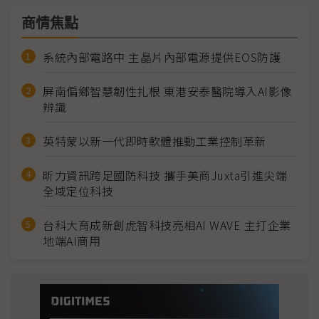
商情焦點
系統內部電路中 主晶片內部電源提供EOS防護
屏南偏鄉智慧韌性扎根 東港安泰醫院導入AI影像
辨識
英特蒙以新一代即時軟體推動工業控制革新
昕力資訊跨足國防科技 攜手美商Juxta引進尖端
全域定位科技
台科大育成新創虎智科技亮相AI WAVE 主打企業
地端AI商用