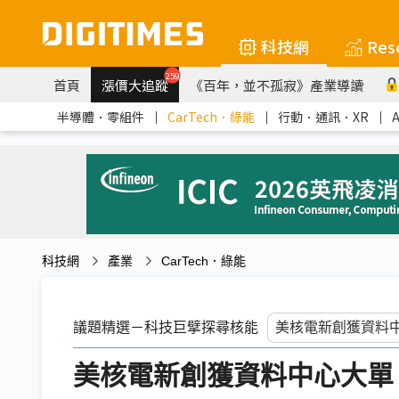
科技網
Res
259
首頁
漲價大追蹤
《百年，並不孤寂》產業導讀
半導體．零組件
｜
CarTech．綠能
｜
行動．通訊．XR
｜
科技網
產業
CarTech．綠能
議題精選－科技巨擘探尋核能
美核電新創獲資料中心大單