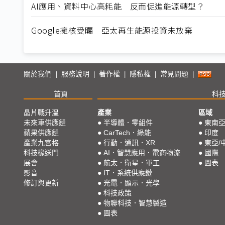
AI應用、資料中心高耗能 反而促進能源轉型？
Google擁核受矚 亞太再生能源投資未放棄
關於我們
服務說明
著作權
隱私權
常見問題
|
|
|
|
|
首頁
科
晶片戰升溫
產業
區域
未來車供應鏈
●
半導體．零組件
●
東南
蘋果供應鏈
●
CarTech．綠能
●
印度
產業九宮格
●
行動．通訊．XR
●
東亞/
科技椽送門
●
AI．智慧應用．電商物流
●
國際
展會
●
航太．衛星．軍工
●
圖表
影音
●
IT．系統供應鏈
修訂與更新
●
光電．顯示．光學
●
科技政策
●
物聯科技．智慧製造
●
圖表