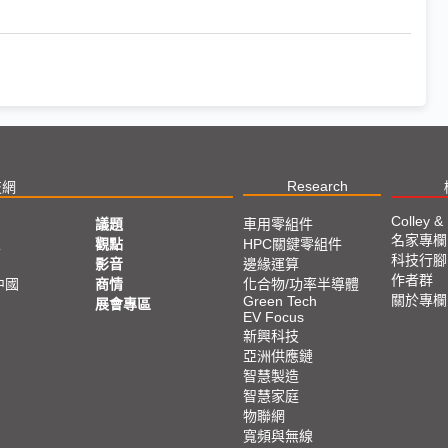
Research
技網
Colley &
議題
車用零組件
名家專欄
亞
觀點
HPC關鍵零組件
科技行腳
影音
邊緣運算
作者群
中國
商情
化合物/功率半導體
關於專欄
Green Tech
展會專區
EV Focus
新興科技
亞洲供應鏈
智慧製造
智慧家庭
物聯網
寬頻與無線