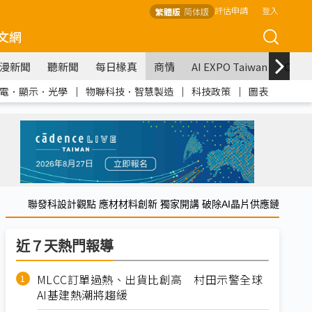
評估申請
登入
繁體版
简体版
文網
漫新聞
聽新聞
每日椽真
商情
AI EXPO Taiwan
COM
電．顯示．光學
｜
物聯科技．智慧製造
｜
科技政策
｜
圖表
聯發科設計觀點 應材材料創新 獨家開講 破除AI晶片供應鏈
近７天熱門報導
MLCC訂單過熱、出貨比創高 村田示警全球
AI基建熱潮將趨緩