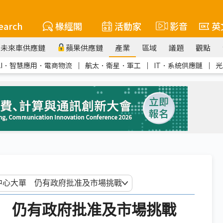
earch
椽經閣
活動家
影音
英
未來車供應鏈
蘋果供應鏈
產業
區域
議題
觀點
AI．智慧應用．電商物流
｜
航太．衛星．軍工
｜
IT．系統供應鏈
｜
光
 仍有政府批准及市場挑戰