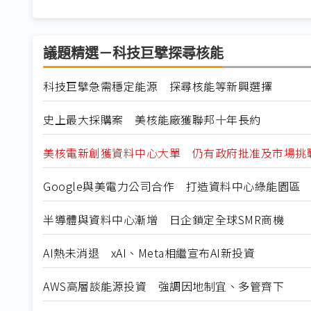
議題精選－科技巨擘探尋核能
科技巨擘急需穩定能源 探尋核能等新興選擇
史上最大採購案 美核能廠獲聯邦十年長約
美核電新創獲資料中心大單 仍有政府批准及市場挑
Google與美電力公司合作 打造資料中心綠能園區
半導體與資料中心漸增 日企鎖定全球SMR商機
AI熱未消退 xAI、Meta相繼宣布AI新投資
AWS高層談能源投資 強調因地制宜、多管齊下