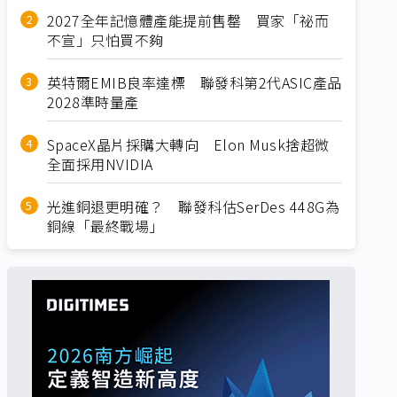
2027全年記憶體產能提前售罄 買家「祕而
不宣」只怕買不夠
英特爾EMIB良率達標 聯發科第2代ASIC產品
2028準時量產
SpaceX晶片採購大轉向 Elon Musk捨超微
全面採用NVIDIA
光進銅退更明確？ 聯發科估SerDes 448G為
銅線「最終戰場」