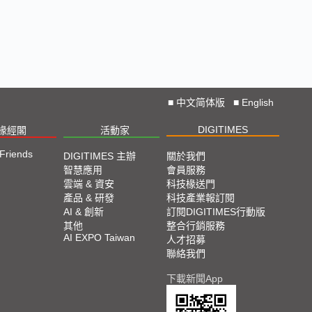
■
中文简体版
■
English
DIGITIMES
椽經閣
活動家
 Friends
DIGITIMES 主辦
關於我們
智慧應用
會員服務
雲端 & 資安
科技椽送門
產品 & 研發
科技產業報訂閱
AI & 創新
訂閱DIGITIMES行動版
其他
整合行銷服務
AI EXPO Taiwan
人才招募
聯絡我們
下載新聞App