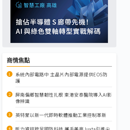
商情焦點
系統內部電路中 主晶片內部電源提供EOS防
護
屏南偏鄉智慧韌性扎根 東港安泰醫院導入AI影
像辨識
英特蒙以新一代即時軟體推動工業控制革新
昕力資訊跨足國防科技 攜手美商Juxta引進尖