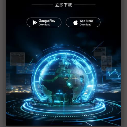
啓碁宣布參展CES 推出車用高效能運算平台
擷發CES 2025助攻聯發科AIoT平台
CES 2025最後倒數 台廠出征秀肌肉
耐能預告CES新品 邊緣GPT、機器人軟硬整合等
三星、樂金、SK出擊CES AI仍為關鍵詞
英特爾將於CES討論新世代AI PC技術
樂金Innotek CES 2025新品搶先看：開發車用RGB-
IR車艙相機模組
台灣新創國家隊挺進CES 5大領域展軟硬實力
行競進軍超跑及儲能市場 獲CES 2025創新獎