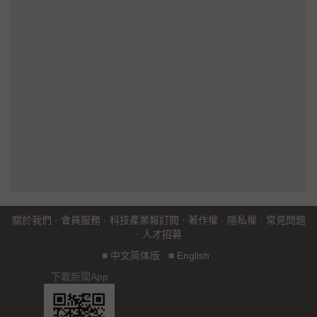
關於我們
·
會員服務
·
科技產業報訂閱
·
著作權
·
隱私權
·
常見問題
·
人才招募
■
中文简体版
■
English
下載新聞App