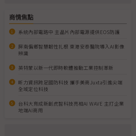
商情焦點
系統內部電路中 主晶片內部電源提供EOS防護
屏南偏鄉智慧韌性扎根 東港安泰醫院導入AI影像
辨識
英特蒙以新一代即時軟體推動工業控制革新
昕力資訊跨足國防科技 攜手美商Juxta引進尖端
全域定位科技
台科大育成新創虎智科技亮相AI WAVE 主打企業
地端AI商用