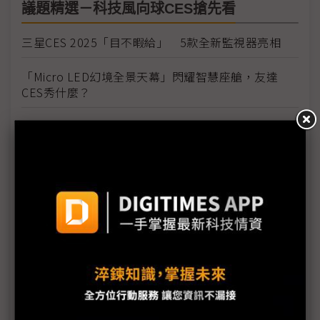
議題精選－科技風向球CES搶先看
三星CES 2025「目不暇給」 5款全新監視器亮相
「Micro LED幻境全景天幕」閃耀智慧座艙，友達
CES秀什麼？
SK海力士CES秀16層HBM3E樣品 再次強調HBM4
年內量產
CES 2025「AI百鏡大戰」黑科技搶眼：Micro
LED+光波導AR、Sony空間畫下懸念
威剛CES秀實力 攜手慧榮推Gen5 SSD
富智康CES處女秀 展示車載多元方案
奇景CES全技術出擊 WiseEye、VR/AR新方案成焦點