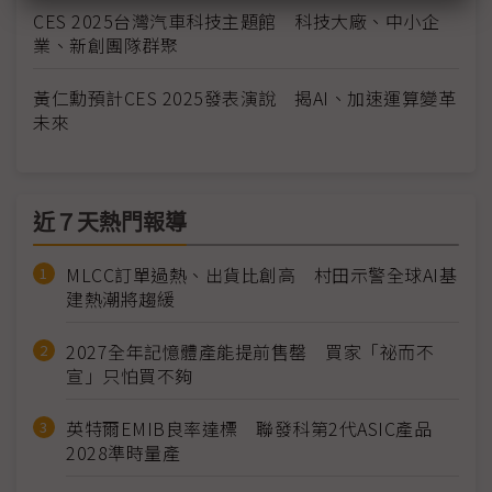
CES 2025台灣汽車科技主題館 科技大廠、中小企
業、新創團隊群聚
黃仁勳預計CES 2025發表演說 揭AI、加速運算變革
未來
近７天熱門報導
MLCC訂單過熱、出貨比創高 村田示警全球AI基
建熱潮將趨緩
2027全年記憶體產能提前售罄 買家「祕而不
宣」只怕買不夠
英特爾EMIB良率達標 聯發科第2代ASIC產品
2028準時量產