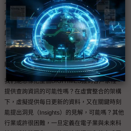
之道。當大語言模型（LLM）越來越成熟時，
企業用戶希望透過資訊的搜尋、問答取得企業
經營決策資訊時，用戶們一邊讚美人工智慧可
能帶來新的時代，一邊會憂心資訊焦慮與資訊
安全的問題，而一般的媒體更憂心從內容創作
到客戶行為都將再面對一次被大時代煎熬的考
驗。
我們能想像把整個DIGITIMES搬到客戶家裡，
提供查詢資訊的可能性嗎？在虛實整合的架構
下，虛擬提供每日更新的資料，又在關鍵時刻
能提出洞見（Insights）的見解，可能嗎？其他
行業或許很困難，一旦定義在電子業與未來科