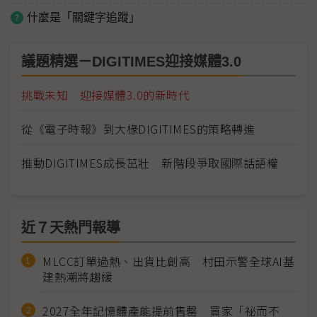
什麼是「關鍵字追蹤」
議題精選－DIGITIMES迎接媒體3.0
挑戰未知 迎接媒體3.0的新時代
從《電子時報》到大椽DIGITIMES的策略轉進
推動DIGITIMES成長茁壯 新階段爭取國際話語權
近７天熱門報導
MLCC訂單過熱、出貨比創高 村田示警全球AI基
建熱潮將趨緩
2027全年記憶體產能提前售罄 買家「祕而不