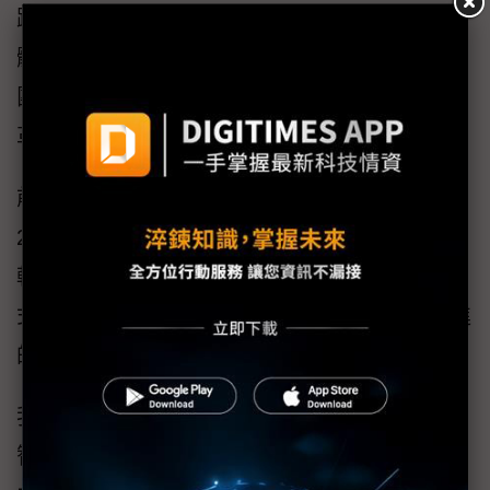
路媒體大亂鬥的「媒體2.0」新紀元。這也是媒
體黑暗時代的開端，而我與大椽-DIGITIMES的
團隊，就在最不好的時刻參與這場世紀的變
革。
前20年在暗黑的隧道中摸索，乏善可陳，直到
2016年之後，才掌握如何虛實並進、國內外雙
軌，善用即時新聞與研究報告交錯的事業模
式，建立了「媒體2.0」企業往「媒體3.0」邁進
的基礎。
我想像中的「媒體3.0」，是在ChatGPT與人工
智慧、雲端服務相繼成熟之後媒體可能的因應