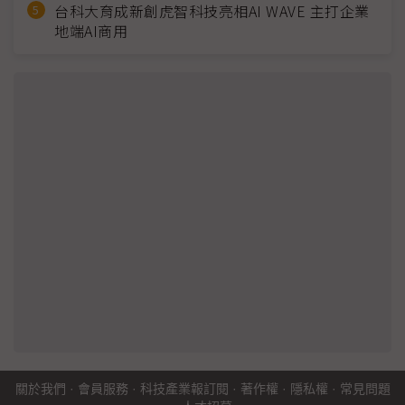
台科大育成新創虎智科技亮相AI WAVE 主打企業
地端AI商用
關於我們
·
會員服務
·
科技產業報訂閱
·
著作權
·
隱私權
·
常見問題