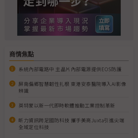
商情焦點
系統內部電路中 主晶片內部電源提供EOS防護
屏南偏鄉智慧韌性扎根 東港安泰醫院導入AI影像
辨識
英特蒙以新一代即時軟體推動工業控制革新
昕力資訊跨足國防科技 攜手美商Juxta引進尖端
全域定位科技