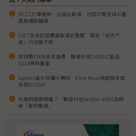
MLCC訂單過熱、出貨比創高 村田示警全球AI基
建熱潮將趨緩
2027全年記憶體產能提前售罄 買家「祕而不
宣」只怕買不夠
英特爾EMIB良率達標 聯發科第2代ASIC產品
2028準時量產
SpaceX晶片採購大轉向 Elon Musk捨超微全面
採用NVIDIA
光進銅退更明確？ 聯發科估SerDes 448G為銅
線「最終戰場」