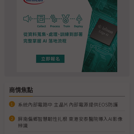
商情焦點
系統內部電路中 主晶片內部電源提供EOS防護
屏南偏鄉智慧韌性扎根 東港安泰醫院導入AI影像
辨識