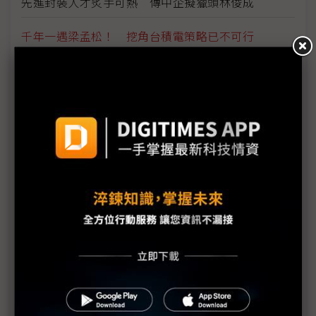
先進封裝人才炙手可熱 傳中企擬獵頭林俊成
千年一遇梁孟松！ 挖角台積電策略已不可行
台積老將林俊成正式離職三星 未來動向受關注
規模做到世界第二大仍虧損 政府科技研發獎勵大小
眼？
提升日以繼夜研發量能 台積電目光投向日博士人才
產業薪資不到位 台灣逾6萬職缺沒人要做
印度成半導體產業新寵兒 三星、SK海力士是否跟
進？
大馬預算案將緩解半導體人才短缺？ 業者盼有效分
配資金