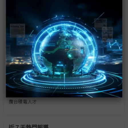
HBM供不應求，良率怎提升？如何搶佔記憶體致勝先
機？《It's 秀 TIME》Ft.台灣美光董事長盧東暉
中國半導體設備自主真實寫照 一線大廠頻遭高薪挖
角
緩解全球輪班人才大缺危機 台積電投入10年育才、
智慧製造大計
三星布局16層HBM封裝 林俊成：仍有三大挑戰
台積大將轉戰三星2年傳走人
梁孟松難複製 三星先進封裝重整
尋求第二個梁孟松 傳三星晶圓代工高層多次來台延
攬台積電人才
近７天熱門報導