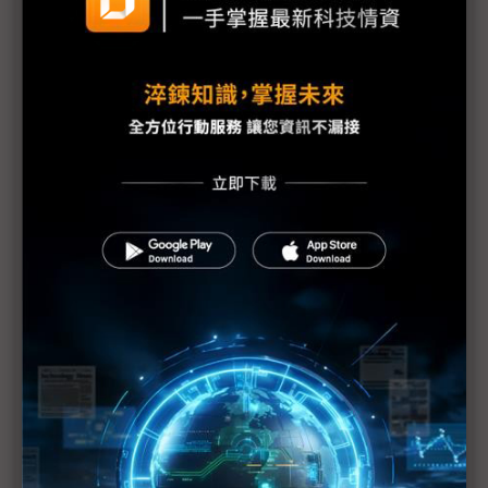
中國鎵鍺出口禁令下 市場供應如何變化？
憂美再限晶片材料出口 中系業者傳加速囤貨、尋替
代來源
中國Top10科技新聞「裁」字當道 美延續對中制
裁、中企倒閉裁員聲不絕
美國301重擊紅色供應鏈 專家：台廠早有避險舉措
301調查成制裁中國新一波起手式 成熟製程競爭將
迎來新高峰
川普新關稅戰山雨欲來 中國做好準備應戰？
川普再次入主白宮 華為制裁升級2.0？
美301對中國實施「雙重打擊」