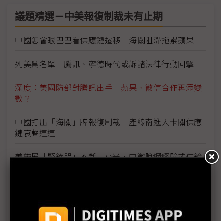
議題精選－中美報復制裁未有止期
中國怎會眼巴巴看供應鏈遷移 海關阻滯拖累蘋果
列美黑名單 騰訊、寧德時代或訴諸法律行動回擊
深度：美國防部對騰訊出手 蘋果、微信合作再添變
數？
中國打出「海關」牌報復制裁 產線南進大卡關供應
鏈哀聲連連
美施展「緊箍咒」不斷 小米、中微脫網經驗或借鏡
長鑫遭美列黑名單警告 長江存儲產能華為全包下
美國國防部增列中國黑名單企業 騰訊、寧德時代、
長鑫存儲等入列