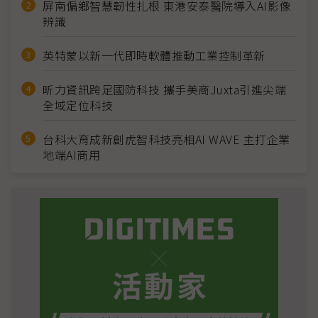
屏南偏鄉智慧韌性扎根 東港安泰醫院導入AI影像
辨識
英特蒙以新一代即時軟體推動工業控制革新
昕力資訊跨足國防科技 攜手美商Juxta引進尖端
全域定位科技
台科大育成新創虎智科技亮相AI WAVE 主打企業
地端AI商用