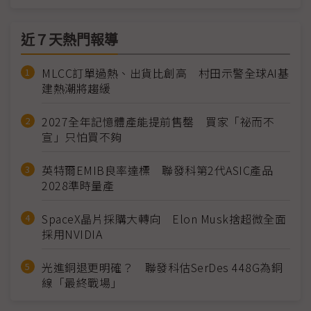
近７天熱門報導
MLCC訂單過熱、出貨比創高 村田示警全球AI基
建熱潮將趨緩
2027全年記憶體產能提前售罄 買家「祕而不
宣」只怕買不夠
英特爾EMIB良率達標 聯發科第2代ASIC產品
2028準時量產
SpaceX晶片採購大轉向 Elon Musk捨超微全面
採用NVIDIA
光進銅退更明確？ 聯發科估SerDes 448G為銅
線「最終戰場」