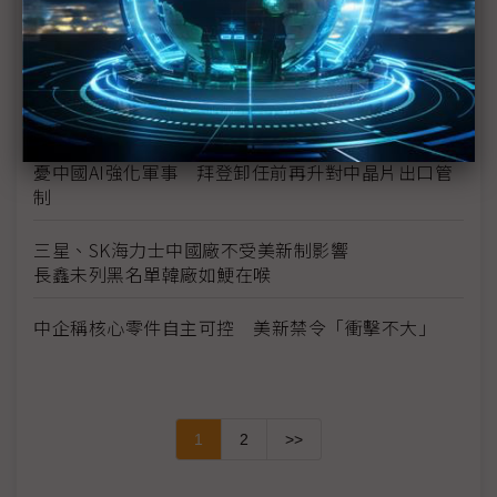
地緣政治風險蔓延成熟晶圓廠
川普2.0來襲台灣毋免驚 兩大因素或可躲過制裁大刀
從NVIDIA到TikTok 跨國企業恐成中美科技戰祭品
憂中國AI強化軍事 拜登卸任前再升對中晶片出口管
制
三星、SK海力士中國廠不受美新制影響
長鑫未列黑名單韓廠如鯁在喉
中企稱核心零件自主可控 美新禁令「衝擊不大」
1
2
>>