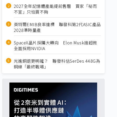
2027全年記憶體產能提前售罄 買家「祕而
不宣」只怕買不夠
英特爾EMIB良率達標 聯發科第2代ASIC產品
2028準時量產
SpaceX晶片採購大轉向 Elon Musk捨超微
全面採用NVIDIA
光進銅退更明確？ 聯發科估SerDes 448G為
銅線「最終戰場」