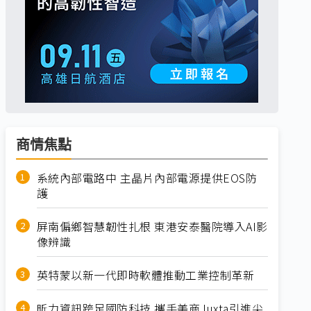
商情焦點
系統內部電路中 主晶片內部電源提供EOS防
護
屏南偏鄉智慧韌性扎根 東港安泰醫院導入AI影
像辨識
英特蒙以新一代即時軟體推動工業控制革新
昕力資訊跨足國防科技 攜手美商Juxta引進尖