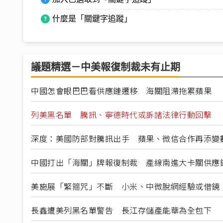
什麼是「關鍵字追蹤」
議題精選－中美報復制裁未有止期
中國怎會眼巴巴看供應鏈遷移 海關阻滯拖累蘋果
列美黑名單 騰訊、寧德時代或訴諸法律行動回擊
深度：美國防部對騰訊出手 蘋果、微信合作再添變
中國打出「海關」牌報復制裁 產線南進大卡關供應
美施展「緊箍咒」不斷 小米、中微脫網經驗或借鏡
長鑫遭美列黑名單警告 長江存儲產能華為全包下