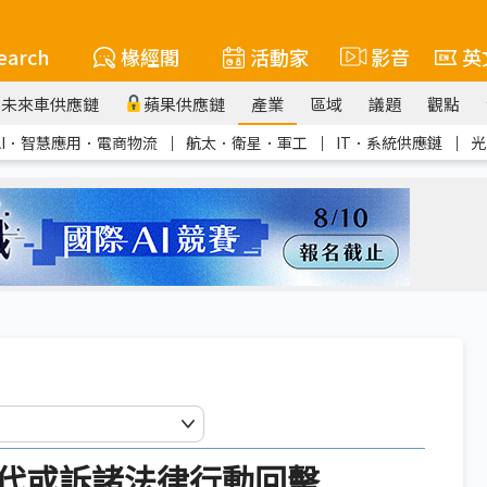
earch
椽經閣
活動家
影音
英
未來車供應鏈
蘋果供應鏈
產業
區域
議題
觀點
AI．智慧應用．電商物流
｜
航太．衛星．軍工
｜
IT．系統供應鏈
｜
光
代或訴諸法律行動回擊