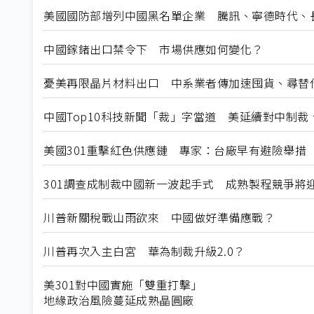
美國國防部增列中國黑名單企業 騰訊、寧德時代、
中國鎵鍺出口禁令下 市場供應如何變化？
憂美再限晶片材料出口 中系業者傳加速囤貨、尋替
中國Top10科技新聞「裁」字當道 美延續對中制
美國301重擊紅色供應鏈 專家：台廠早有避險舉措
301調查成制裁中國新一波起手式 成熟製程競爭將
川普新關稅戰山雨欲來 中國做好準備應戰？
川普再次入主白宮 華為制裁升級2.0？
美301對中國實施「雙重打擊」
地緣政治風險蔓延成熟晶圓廠