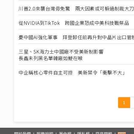
川普2.0來襲台灣毋免驚 兩大因素或可躲過制裁大
從NVIDIA到TikTok 跨國企業恐成中美科技戰祭品
憂中國AI強化軍事 拜登卸任前再升對中晶片出口管
三星、SK海力士中國廠不受美新制影響
長鑫未列黑名單韓廠如鯁在喉
中企稱核心零件自主可控 美新禁令「衝擊不大」
1
關於我們
服務說明
著作權
隱私權
常見問題