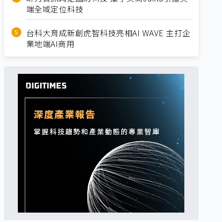
端全域定位科技
台科大育成新創虎智科技亮相AI WAVE 主打企
業地端AI商用