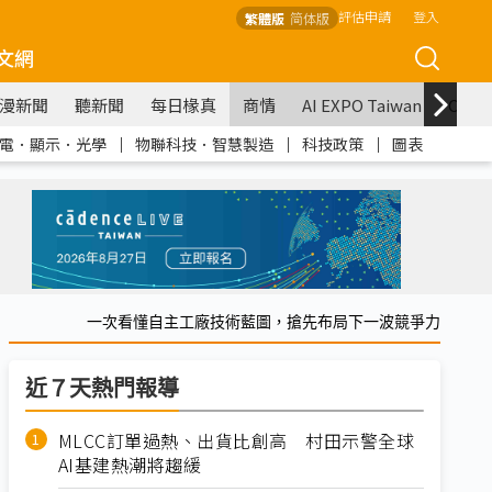
評估申請
登入
繁體版
简体版
文網
漫新聞
聽新聞
每日椽真
商情
AI EXPO Taiwan
COM
電．顯示．光學
｜
物聯科技．智慧製造
｜
科技政策
｜
圖表
一次看懂自主工廠技術藍圖，搶先布局下一波競爭力
近７天熱門報導
MLCC訂單過熱、出貨比創高 村田示警全球
AI基建熱潮將趨緩