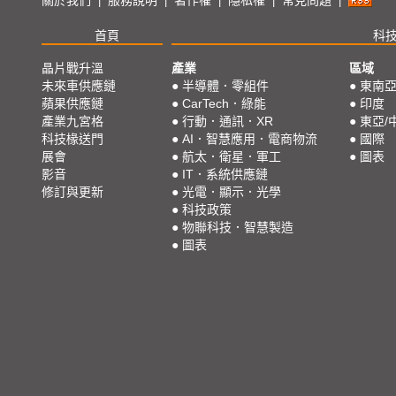
|
|
|
|
|
首頁
科
晶片戰升溫
產業
區域
未來車供應鏈
●
半導體．零組件
●
東南
蘋果供應鏈
●
CarTech．綠能
●
印度
產業九宮格
●
行動．通訊．XR
●
東亞/
科技椽送門
●
AI．智慧應用．電商物流
●
國際
展會
●
航太．衛星．軍工
●
圖表
影音
●
IT．系統供應鏈
修訂與更新
●
光電．顯示．光學
●
科技政策
●
物聯科技．智慧製造
●
圖表