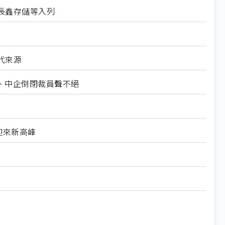
長鑫存儲等入列
代來源
裁、中企倒閉裁員聲不絕
迎來新高峰