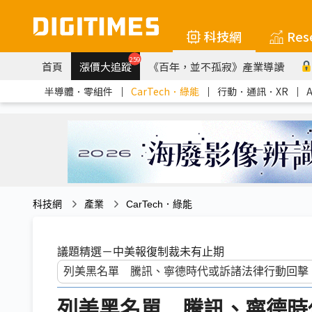
科技網
Res
259
首頁
漲價大追蹤
《百年，並不孤寂》產業導讀
半導體．零組件
｜
CarTech．綠能
｜
行動．通訊．XR
｜
科技網
產業
CarTech．綠能
議題精選－中美報復制裁未有止期
列美黑名單 騰訊、寧德時