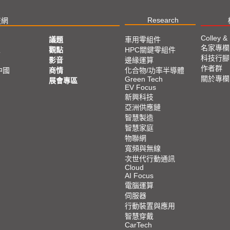
Research
技網
Colley &
議題
車用零組件
名家專欄
亞
觀點
HPC關鍵零組件
科技行腳
影音
邊緣運算
作者群
中國
商情
化合物/功率半導體
關於專欄
Green Tech
展會專區
EV Focus
新興科技
亞洲供應鏈
智慧製造
智慧家庭
物聯網
寬頻與無線
次世代行動通訊
Cloud
AI Focus
電腦運算
伺服器
行動裝置與應用
智慧穿戴
CarTech