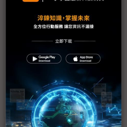
關稅颶風來襲 友達「緊急應變」、群創籲「政策思
變」
評析：提前拉貨終需還 面板2Q25壓力測試
群創FOPLP跌跌撞撞 洪進揚：量產把握在我心
關稅風暴可能捲出「亞洲設廠潮」 楊柱祥：有助面
板物流降成本
面板法說起跑 川普關稅重拳受矚
面板採購潮提前爆發 下半年反轉陰影籠罩
手握多重籌碼 TV面板漲價態度堅定