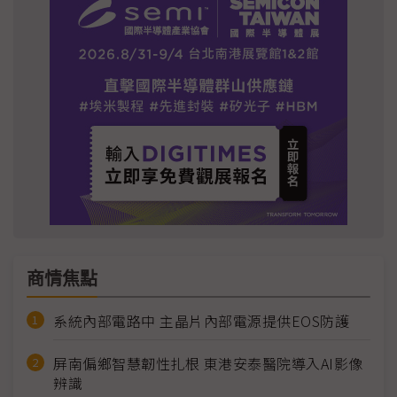
商情焦點
系統內部電路中 主晶片內部電源提供EOS防護
屏南偏鄉智慧韌性扎根 東港安泰醫院導入AI影像
辨識