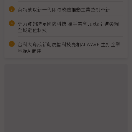
英特蒙以新一代即時軟體推動工業控制革新
昕力資訊跨足國防科技 攜手美商Juxta引進尖端
全域定位科技
台科大育成新創虎智科技亮相AI WAVE 主打企業
地端AI商用