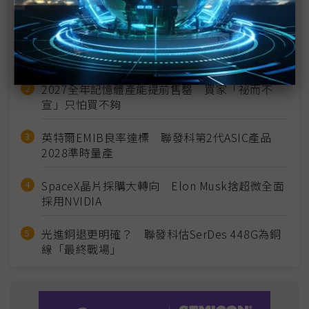
近７天熱門報導
MLCC訂單過熱、出貨比創高 村田示警全球AI基
建熱潮將趨緩
2027全年記憶體產能提前售罄 買家「祕而不
宣」只怕買不夠
英特爾EMIB良率達標 聯發科第2代ASIC產品
2028準時量產
SpaceX晶片採購大轉向 Elon Musk捨超微全面
採用NVIDIA
光進銅退更明確？ 聯發科估SerDes 448G為銅
線「最終戰場」