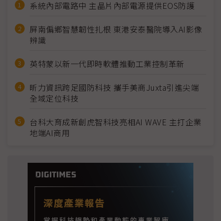
系統內部電路中 主晶片內部電源提供EOS防護
屏南偏鄉智慧韌性扎根 東港安泰醫院導入AI影像
辨識
英特蒙以新一代即時軟體推動工業控制革新
昕力資訊跨足國防科技 攜手美商Juxta引進尖端
全域定位科技
台科大育成新創虎智科技亮相AI WAVE 主打企業
地端AI商用