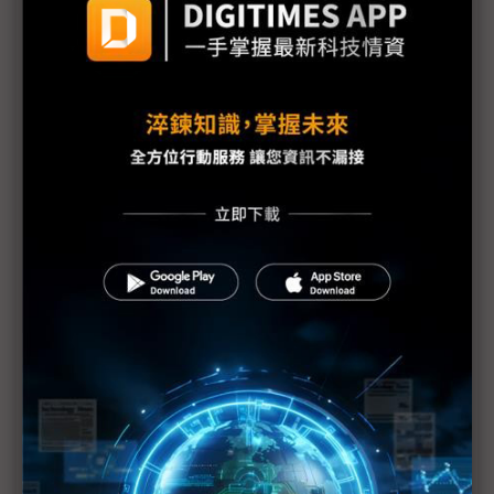
何以蘋果放緩越南腳步 卻加快印度布局？
消費力縮、競爭加劇 iPhone中國銷售面臨挑戰
蘋果新品將上市 台系PCB供應鏈沾光
蘋果新品呼之欲出 2025具3大營運關注點
蘋果盼超薄設計刺激換機 未來有望擴至高階機款
蘋果傳開始量產M5晶片 多項新技術台日韓供應鏈齊
參與
繼Google後 中國再對蘋果展開反壟斷調查
蘋果春季傳推5大新品 規格升級一次看
iPhone 17 Air傳七大升級 超薄設計、搭自研5G數據