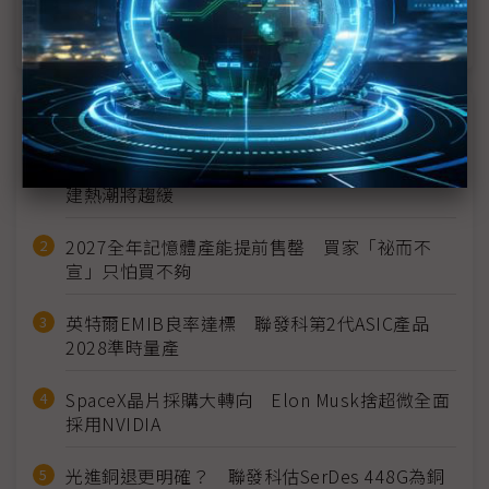
晶片
近７天熱門報導
MLCC訂單過熱、出貨比創高 村田示警全球AI基
建熱潮將趨緩
2027全年記憶體產能提前售罄 買家「祕而不
宣」只怕買不夠
英特爾EMIB良率達標 聯發科第2代ASIC產品
2028準時量產
SpaceX晶片採購大轉向 Elon Musk捨超微全面
採用NVIDIA
光進銅退更明確？ 聯發科估SerDes 448G為銅