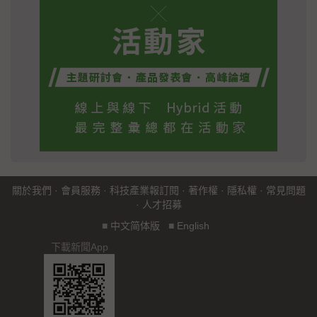
關於我們
·
會員服務
·
科技產業報訂閱
·
著作權
·
隱私權
·
常見問題
·
人才招募
■
中文简体版
■
English
下載新聞App