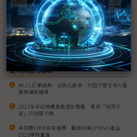
Vance警告歐洲勿過度監管AI
法國版Stargate？法國總統宣布以核能支持AI算力
歐洲版Stargate 法國總統：迎接千億歐元AI私部門
投資
近７天熱門報導
MLCC訂單過熱、出貨比創高 村田示警全球AI基
建熱潮將趨緩
2027全年記憶體產能提前售罄 買家「祕而不
宣」只怕買不夠
英特爾EMIB良率達標 聯發科第2代ASIC產品
2028準時量產