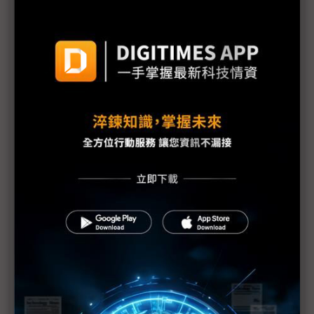
法國AI峰會：歐盟監管態度可能轉向、DeepSeek鼓
舞AI新創
歐洲回神欲重返AI爭霸賽 擺脫過往落後頹勢
AI禁令難擋中國DeepSeek出世 川普如何接續拜登
措施？
(AI Action Summit) 美國副總統：確保最先進AI硬體
在美國製造
DeepSeek對產業是禍或福？美科技巨擘怎麼看
(AI Action Summit) 歐盟將強化DeepSeek監管 確
保數據使用符合規範
(AI Action Summit) 法國AI峰會 印度總理為開發中
國家發聲
(AI Action Summit) 巴黎AI宣言未見美、英署名