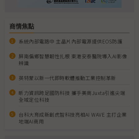
商情焦點
系統內部電路中 主晶片內部電源提供EOS防護
屏南偏鄉智慧韌性扎根 東港安泰醫院導入AI影像
辨識
英特蒙以新一代即時軟體推動工業控制革新
昕力資訊跨足國防科技 攜手美商Juxta引進尖端
全域定位科技
台科大育成新創虎智科技亮相AI WAVE 主打企業
地端AI商用