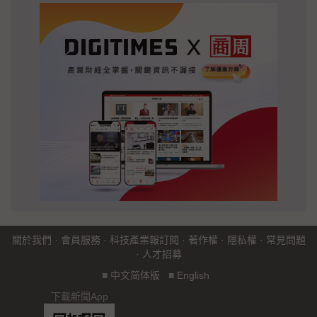
關於我們
·
會員服務
·
科技產業報訂閱
·
著作權
·
隱私權
·
常見問題
·
人才招募
■
中文简体版
■
English
下載新聞App