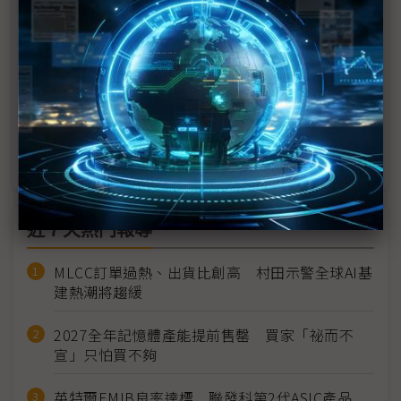
Tim Cook到白宮見川普 恐是為了iPhone關稅
川普就職前夕罕見華府辦盛大集會 稱蘋果將在美大
規模投資
人人都想和川普當朋友 科技領袖相繼獻金
近７天熱門報導
MLCC訂單過熱、出貨比創高 村田示警全球AI基
建熱潮將趨緩
2027全年記憶體產能提前售罄 買家「祕而不
宣」只怕買不夠
英特爾EMIB良率達標 聯發科第2代ASIC產品