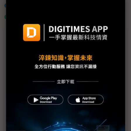
加入已選取到「關鍵字追蹤」
什麼是「關鍵字追蹤」
議題精選－蘋果5千億美元投資美國製造
蘋果擴大在美投資 鴻海早有布局
評析：蘋果周旋中美角力間 Cook與川普2.0打交道
有何門道？
評析：蘋果承諾要「中美＋N」？ 恐是對等關稅緩
兵之計
蘋果承諾4年5,000億美元 與鴻海在德州設AI伺服器
廠
川普替Cook宣布在美投資「數千億美元」 向全美州
長誇耀關稅提振經濟