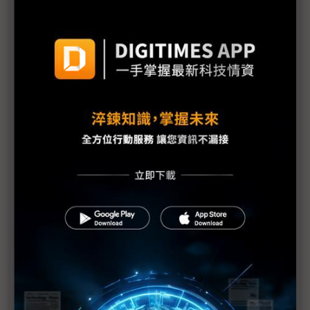
MWC四天都說了什麼？通訊業年度風向球六大觀察
MWC由5G-A、AI挑大樑 電信業提前6G軍備賽
「機器間通訊」成下波重點 非地面網路苗頭指向6G
MWC 2025五大轉變：5G變現不易、脫鉤中國趨勢加
劇
中華電開發法律專用LLM 衛星部署進展顯著
無人機布局衛星通訊 耀登觀察有「重、能、穩」三
挑戰
MWC 2025不只AI NTN、O-RAN應用同為焦點
華為成長不受美制約 從MWC看2025戰略