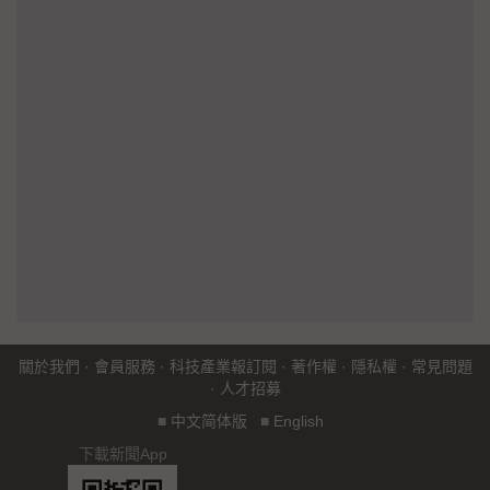
關於我們
·
會員服務
·
科技產業報訂閱
·
著作權
·
隱私權
·
常見問題
·
人才招募
■
中文简体版
■
English
下載新聞App