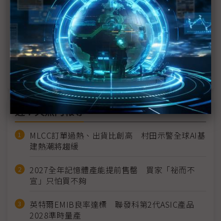
遠傳：6G定義已有雛型 AI將成6G原生DNA
台灣大哥大解讀MWC 2025意涵
電信商承擔行動網基設逾8成投資 GSMA籲產業公平
分攤
近７天熱門報導
MLCC訂單過熱、出貨比創高 村田示警全球AI基
建熱潮將趨緩
2027全年記憶體產能提前售罄 買家「祕而不
宣」只怕買不夠
英特爾EMIB良率達標 聯發科第2代ASIC產品
2028準時量產