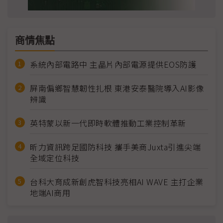
商情焦點
系統內部電路中 主晶片內部電源提供EOS防護
屏南偏鄉智慧韌性扎根 東港安泰醫院導入AI影像
辨識
英特蒙以新一代即時軟體推動工業控制革新
昕力資訊跨足國防科技 攜手美商Juxta引進尖端
全域定位科技
台科大育成新創虎智科技亮相AI WAVE 主打企業
地端AI商用