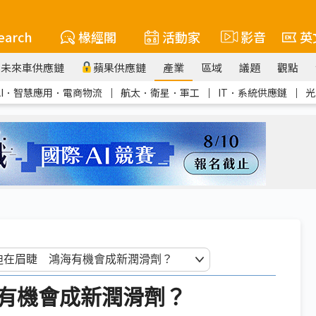
earch
椽經閣
活動家
影音
英
未來車供應鏈
蘋果供應鏈
產業
區域
議題
觀點
AI．智慧應用．電商物流
｜
航太．衛星．軍工
｜
IT．系統供應鏈
｜
光
有機會成新潤滑劑？