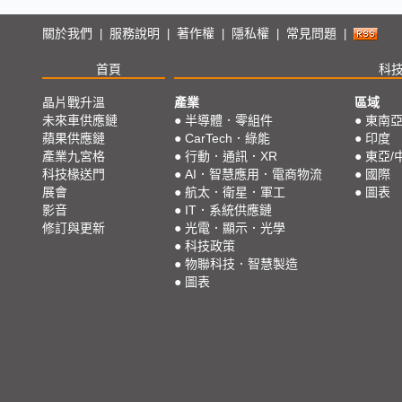
關於我們
服務說明
著作權
隱私權
常見問題
|
|
|
|
|
首頁
科
晶片戰升溫
產業
區域
未來車供應鏈
●
半導體．零組件
●
東南
蘋果供應鏈
●
CarTech．綠能
●
印度
產業九宮格
●
行動．通訊．XR
●
東亞/
科技椽送門
●
AI．智慧應用．電商物流
●
國際
展會
●
航太．衛星．軍工
●
圖表
影音
●
IT．系統供應鏈
修訂與更新
●
光電．顯示．光學
●
科技政策
●
物聯科技．智慧製造
●
圖表