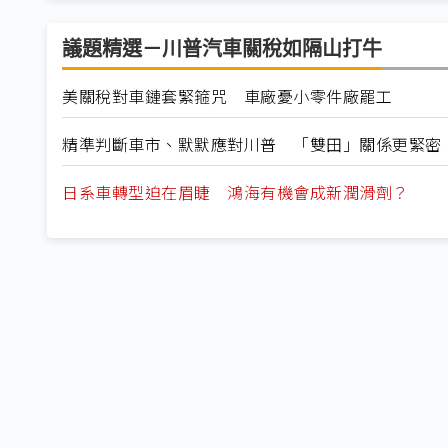
議題精選－川普汽車關稅如隔山打牛
美關稅對車鏈套緊箍咒 車廠憂小零件廠罷工
精準判斷車市、默默應對川普 「雙田」關係更緊密
日系車轉型迫在眉睫 鴻海有機會成新潤滑劑？