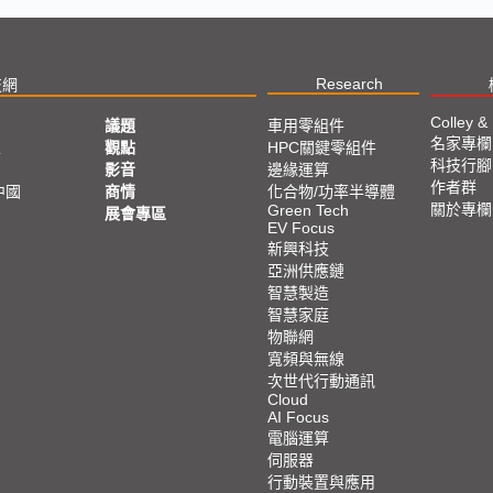
Research
技網
Colley &
議題
車用零組件
名家專欄
亞
觀點
HPC關鍵零組件
科技行腳
影音
邊緣運算
作者群
中國
商情
化合物/功率半導體
關於專欄
Green Tech
展會專區
EV Focus
新興科技
亞洲供應鏈
智慧製造
智慧家庭
物聯網
寬頻與無線
次世代行動通訊
Cloud
AI Focus
電腦運算
伺服器
行動裝置與應用