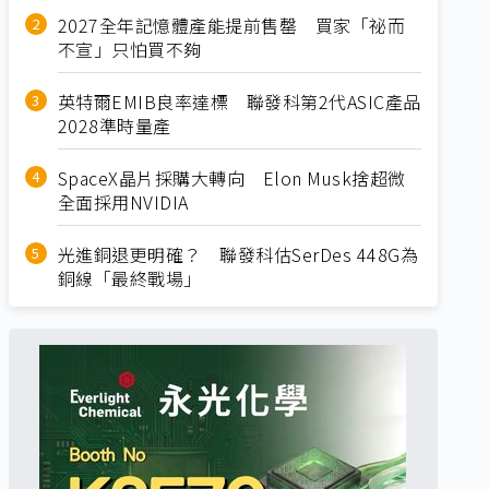
2027全年記憶體產能提前售罄 買家「祕而
不宣」只怕買不夠
英特爾EMIB良率達標 聯發科第2代ASIC產品
2028準時量產
SpaceX晶片採購大轉向 Elon Musk捨超微
全面採用NVIDIA
光進銅退更明確？ 聯發科估SerDes 448G為
銅線「最終戰場」