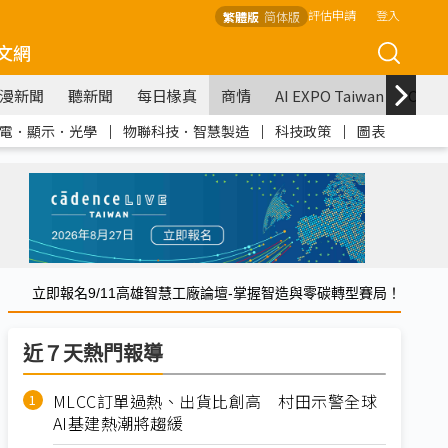
評估申請
登入
繁體版
简体版
文網
漫新聞
聽新聞
每日椽真
商情
AI EXPO Taiwan
COM
電．顯示．光學
｜
物聯科技．智慧製造
｜
科技政策
｜
圖表
立即報名9/11高雄智慧工廠論壇-掌握智造與零碳轉型賽局！
近７天熱門報導
MLCC訂單過熱、出貨比創高 村田示警全球
AI基建熱潮將趨緩