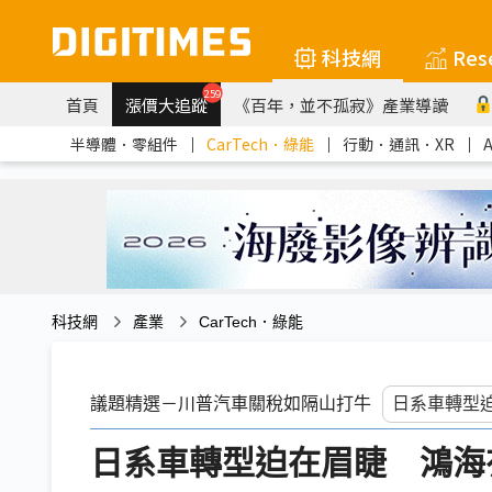
科技網
Res
259
首頁
漲價大追蹤
《百年，並不孤寂》產業導讀
半導體．零組件
｜
CarTech．綠能
｜
行動．通訊．XR
｜
科技網
產業
CarTech．綠能
議題精選－川普汽車關稅如隔山打牛
日系車轉型迫在眉睫 鴻海