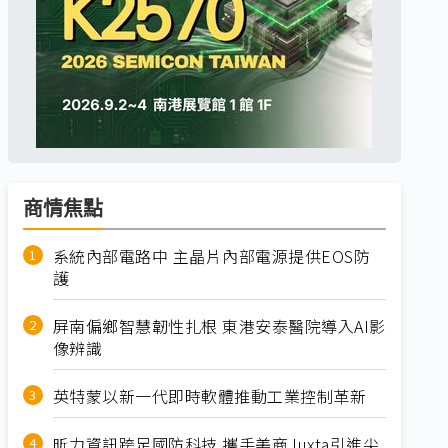
商情焦點
系統內部電路中 主晶片內部電源提供EOS防
護
屏南偏鄉智慧韌性扎根 東港安泰醫院導入AI影
像辨識
英特蒙以新一代即時軟體推動工業控制革新
昕力資訊跨足國防科技 攜手美商Juxta引進尖