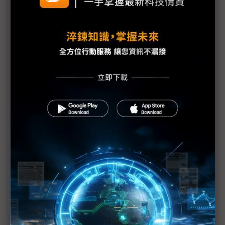
美光12層HBM3E量產 將成2H25出貨主力
HBM追單爆增？ 傳SK海力士清州廠提早2個月移機
抓緊NVIDIA AI商機 美光12層HBM3E、SOCAMM出
貨
三星加碼封裝技術研發 增派核心人員赴半導體研究
所
SK海力士領先群雄 宣布12層HBM4樣品出貨
SK海力士傳獨家供應NVIDIA 12層HBM3E
傳NVIDIA再訪三星先進封裝廠 HBM3E供應狀況仍
不明