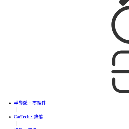
半導體．零組件
｜
CarTech．綠能
｜