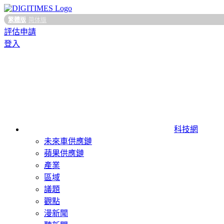
繁體版
简体版
評估申請
登入
科技網
未來車供應鏈
蘋果供應鏈
產業
區域
議題
觀點
漫新聞