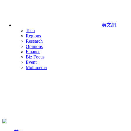
英文網
Tech
Regions
Research
Opinions
Finance
Biz Focus
Event+
Multimedia