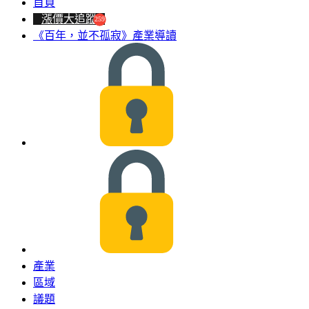
首頁
漲價大追蹤
259
《百年，並不孤寂》產業導讀
產業
區域
議題