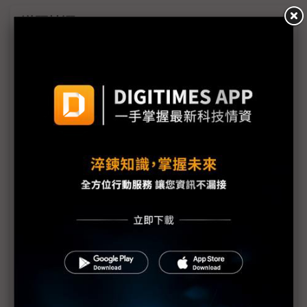
議題精選－2025 AI EXPO Taiwan
慧榮搶先布局AI人形機器人 5年後進入爆發成長
AI也會被騙？ 趨勢科技拆解Grandma prompt風險
群聯拉攏策略夥伴全面布局 AI照護機器人2026問世
（AI EXPO）微軟強調AI普惠、AI代理 卞志祥：最
好的時代尚未開始
高通劉思泰：小模型將催生邊緣AI殺手級應用
Skymizer唐文力：AI與晶片開發「時間差」急速縮短
AWS力挺AI EXPO 雲端算力彈性、低軌衛星大計受
矚