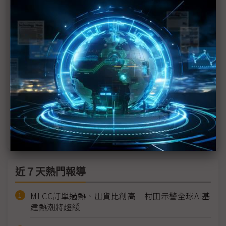
第四屆AI EXPO登場 台美專家齊聚、解析台灣AI發
展關鍵
從資料中心到AI手機 慧榮全系列方案亮相AI EXPO
網創：小模型分流算力需求 AI尚難取代人類工程師
AI導致學寫程式無用？ 吳恩達持反對意見
倒數7天！年度AI盛會搶先直擊 趨勢科技以AI驅動資
安防護 助企業主動管理預測風險
近７天熱門報導
MLCC訂單過熱、出貨比創高 村田示警全球AI基
建熱潮將趨緩