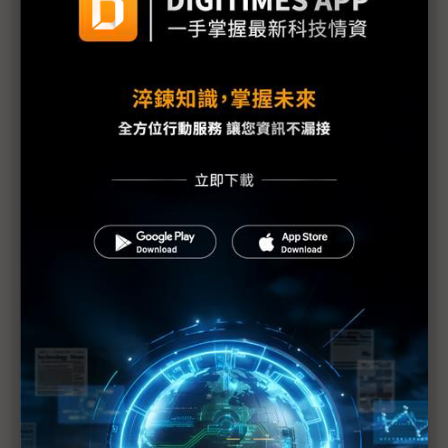
萬事俱備東風起 IPC迎接邊緣商機
歐特明提供視覺AI公車門防夾系統
高通劉思泰：小模型將催生邊緣AI殺手級應用
Skymizer唐文力：AI與晶片開發「時間差」急速縮短
AWS力挺AI EXPO 雲端算力彈性、低軌衛星大計受
矚
企業別為AI而AI 戴爾：先自問兩個問題
（AI EXPO）微軟強調AI普惠、AI代理 卞志祥：最
好的時代尚未開始
緯謙李冠儀點出製造業導入AI的最大障礙