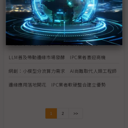
（AI EXPO）吳恩達：開源模型彰顯影響力 限制並
非好方法
第四屆AI EXPO登場 台美專家齊聚、解析台灣AI發
展關鍵
AI導致學寫程式無用？ 吳恩達持反對意見
LLM普及帶動邊緣市場發酵 IPC業者喜迎商機
網創：小模型分流算力需求 AI尚難取代人類工程師
邊緣應用落地開花 IPC業者軟硬整合建立優勢
1
2
>>