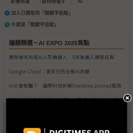
影像辨識
歐特明電子
AI
加入已選取到「關鍵字追蹤」
什麼是「關鍵字追蹤」
議題精選－AI EXPO 2025焦點
慧榮搶先布局AI人形機器人 5年後進入爆發成長
Google Cloud：資安已完全被AI改變
AI也會被騙？ 趨勢科技拆解Grandma prompt風險
群聯拉攏策略夥伴全面布局 AI照護機器人2026問世
AI Labs推FedGPT 解決台灣醫療痛點
當邊緣AI遇上殺手級應用 AIoT產業創新如虎添翼