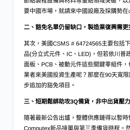
節點製程設備與材料等重點領域突破，以及要求「
要中國市場，就請來中國設廠及採購勢在
二、豁免名單仍留缺口，製造業復興需更
其次，美國CSMS # 64724565主
品(分立式元件、IC、LED)，但若依
面板、PCB、被動元件這些關鍵零組件，
業者來美國投資生產呢？那麼在90天寬
步追加的豁免項目。
三、短期鬆綁助攻3Q備貨，非中出貨壓
隨著最新公告出爐，整體供應鏈得以暫時
Computex新品接單與第三季備貨時