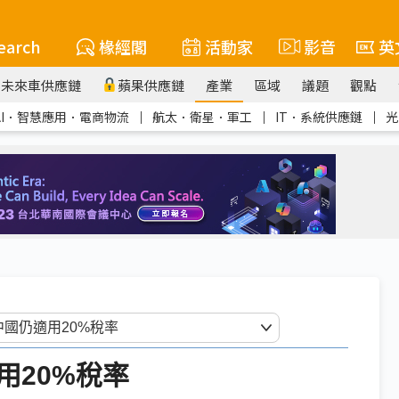
earch
椽經閣
活動家
影音
英
未來車供應鏈
蘋果供應鏈
產業
區域
議題
觀點
AI．智慧應用．電商物流
｜
航太．衛星．軍工
｜
IT．系統供應鏈
｜
光
用20%稅率