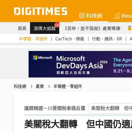
科技網
Res
259
首頁
漲價大追蹤
《百年，並不孤寂》產業導讀
半導體．零組件
｜
CarTech．綠能
｜
行動．通訊．XR
｜
科技網
產業
半導體．零組件
議題精選－川普關稅拳路反覆
美關稅大翻轉 但中國仍適