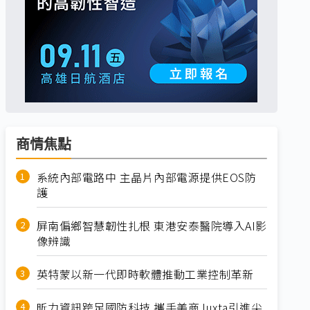
商情焦點
系統內部電路中 主晶片內部電源提供EOS防
護
屏南偏鄉智慧韌性扎根 東港安泰醫院導入AI影
像辨識
英特蒙以新一代即時軟體推動工業控制革新
昕力資訊跨足國防科技 攜手美商Juxta引進尖