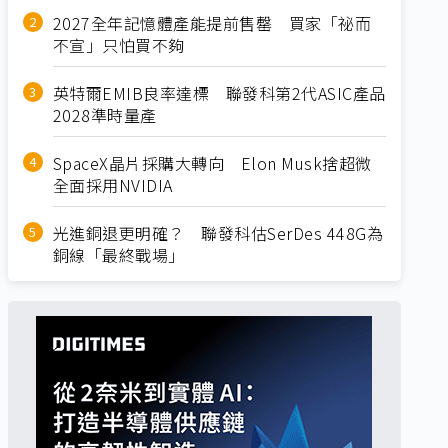
2027全年記憶體產能提前售罄 買家「祕而
不宣」只怕買不夠
英特爾EMIB良率達標 聯發科第2代ASIC產品
2028準時量產
SpaceX晶片採購大轉向 Elon Musk捨超微
全面採用NVIDIA
光進銅退更明確？ 聯發科估SerDes 448G為
銅線「最終戰場」