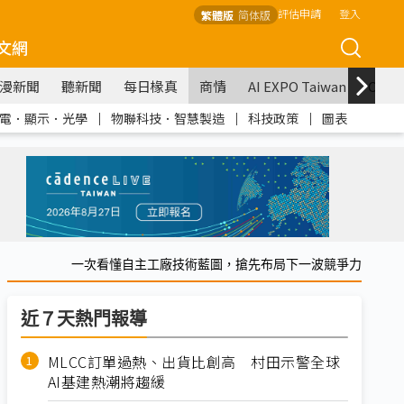
評估申請
登入
繁體版
简体版
文網
漫新聞
聽新聞
每日椽真
商情
AI EXPO Taiwan
COM
電．顯示．光學
｜
物聯科技．智慧製造
｜
科技政策
｜
圖表
一次看懂自主工廠技術藍圖，搶先布局下一波競爭力
近７天熱門報導
MLCC訂單過熱、出貨比創高 村田示警全球
AI基建熱潮將趨緩