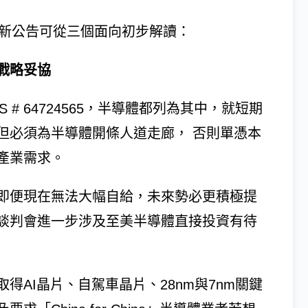
這份新公告可從三個面向初步解讀：
戰略妥協
# 64724565，半導體都列為其中，就短期
但必須為半導體開條人道走廊， 否則單憑本
產業需求。
即便現在無法大幅自給，未來勢必更積極提
談判會進一步涉及至美半導體直接投資有待
AI晶片、自駕車晶片、28nm與7nm關鍵