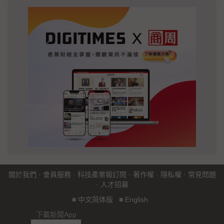
關於我們
·
會員服務
·
科技產業報訂閱
·
著作權
·
隱私權
·
常見問題
·
人才招募
■
中文简体版
■
English
下載新聞App