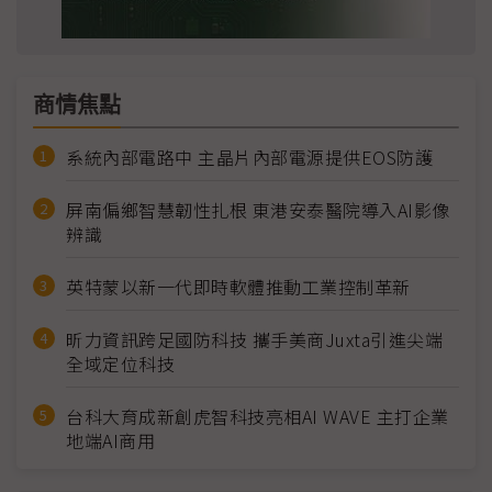
商情焦點
系統內部電路中 主晶片內部電源提供EOS防護
屏南偏鄉智慧韌性扎根 東港安泰醫院導入AI影像
辨識
英特蒙以新一代即時軟體推動工業控制革新
昕力資訊跨足國防科技 攜手美商Juxta引進尖端
全域定位科技
台科大育成新創虎智科技亮相AI WAVE 主打企業
地端AI商用