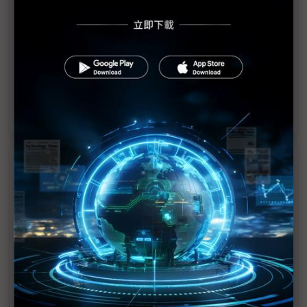
（獨家）國軒高科美國製造電池翻車 傳想讓台系廠
接手
衝美國製造卻一地雞毛 中國鋰電池廠國軒高科美廠
傳停工
美國擬對關鍵礦產課稅 恐疊高鋰電池製造成本
近７天熱門報導
MLCC訂單過熱、出貨比創高 村田示警全球AI基
建熱潮將趨緩
2027全年記憶體產能提前售罄 買家「祕而不
宣」只怕買不夠
英特爾EMIB良率達標 聯發科第2代ASIC產品