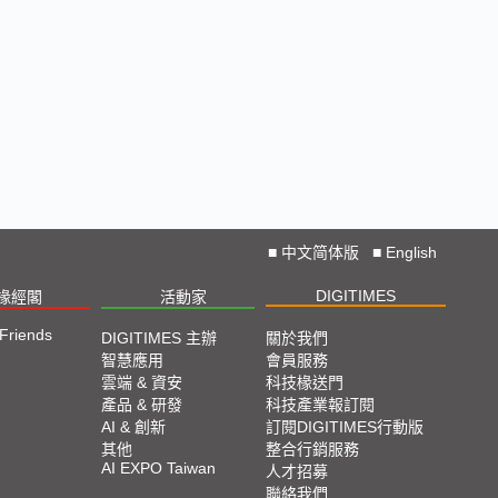
■
中文简体版
■
English
DIGITIMES
椽經閣
活動家
 Friends
DIGITIMES 主辦
關於我們
智慧應用
會員服務
雲端 & 資安
科技椽送門
產品 & 研發
科技產業報訂閱
AI & 創新
訂閱DIGITIMES行動版
其他
整合行銷服務
AI EXPO Taiwan
人才招募
聯絡我們