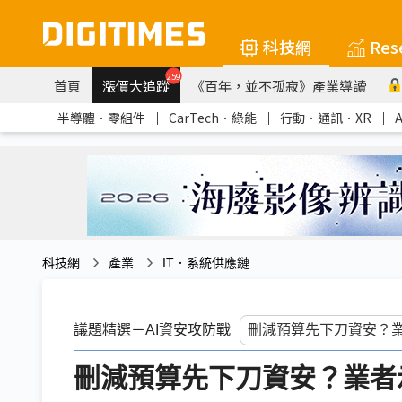
科技網
Res
259
首頁
漲價大追蹤
《百年，並不孤寂》產業導讀
半導體．零組件
｜
CarTech．綠能
｜
行動．通訊．XR
｜
科技網
產業
IT．系統供應鏈
議題精選－AI資安攻防戰
刪減預算先下刀資安？業者