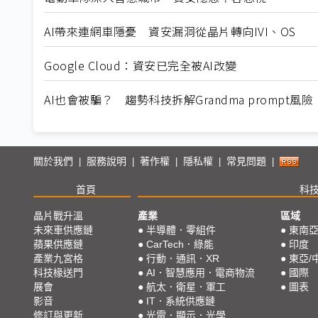
AI帶來連網車隱憂 資安漏洞從晶片轉向IVI、OS
Google Cloud：資安已完全被AI改變
AI也會被騙？ 趨勢科技拆解Grandma prompt風險
關於我們
服務說明
著作權
隱私權
常見問題
|
|
|
|
|
首頁
科
晶片戰升溫
產業
區域
未來車供應鏈
●
半導體．零組件
●
東南
蘋果供應鏈
●
CarTech．綠能
●
印度
產業九宮格
●
行動．通訊．XR
●
東亞/
科技椽送門
●
AI．智慧應用．電商物流
●
國際
展會
●
航太．衛星．軍工
●
圖表
影音
●
IT．系統供應鏈
修訂與更新
●
光電．顯示．光學