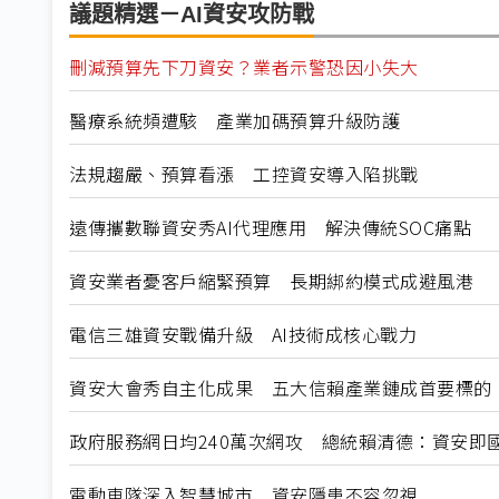
議題精選－AI資安攻防戰
刪減預算先下刀資安？業者示警恐因小失大
醫療系統頻遭駭 產業加碼預算升級防護
法規趨嚴、預算看漲 工控資安導入陷挑戰
遠傳攜數聯資安秀AI代理應用 解決傳統SOC痛點
資安業者憂客戶縮緊預算 長期綁約模式成避風港
電信三雄資安戰備升級 AI技術成核心戰力
資安大會秀自主化成果 五大信賴產業鏈成首要標的
政府服務網日均240萬次網攻 總統賴清德：資安即
電動車隊深入智慧城市 資安隱患不容忽視