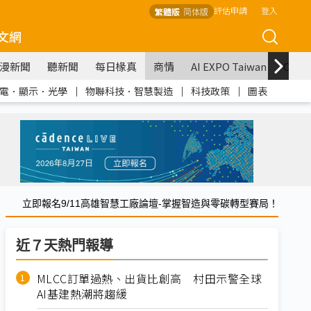
評估申請
登入
繁體版
简体版
文網
漫新聞
聽新聞
每日椽真
商情
AI EXPO Taiwan
COM
電．顯示．光學
｜
物聯科技．智慧製造
｜
科技政策
｜
圖表
立即報名9/11高雄智慧工廠論壇-掌握智造與零碳轉型賽局！
近７天熱門報導
MLCC訂單過熱、出貨比創高 村田示警全球
AI基建熱潮將趨緩