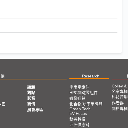
Research
技網
Colley &
議題
車用零組件
名家專欄
亞
觀點
HPC關鍵零組件
科技行腳
影音
邊緣運算
作者群
中國
商情
化合物/功率半導體
關於專欄
Green Tech
展會專區
EV Focus
新興科技
亞洲供應鏈