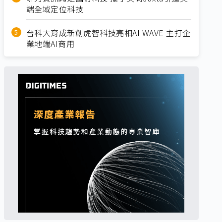
端全域定位科技
台科大育成新創虎智科技亮相AI WAVE 主打企
業地端AI商用