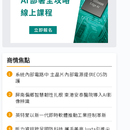
商情焦點
系統內部電路中 主晶片內部電源提供EOS防
護
屏南偏鄉智慧韌性扎根 東港安泰醫院導入AI影
像辨識
英特蒙以新一代即時軟體推動工業控制革新
昕力資訊跨足國防科技 攜手美商Juxta引進尖