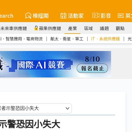
earch
椽經閣
活動家
影音
英
未來車供應鏈
蘋果供應鏈
產業
區域
議題
觀點
AI．智慧應用．電商物流
｜
航太．衛星．軍工
｜
IT．系統供應鏈
｜
光
示警恐因小失大