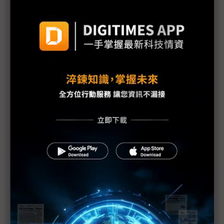
韓美半導體漲價換訂單？SK海力士TCB設備最終分配
受矚
HBM核心設備風雲起 韓美半導體轉投三星懷抱？
傳SK海力士低調求和 韓美半導體盼「左右逢源」
韓美半導體對SK海力士強硬 背靠美光TCB設備大
單？
SK海力士與韓美半導體8年情出現裂痕 HBM霸主爆
內戰
生產HBM關鍵 韓美半導體TCB設備首度漲價近3成
韓美半導體罕見調漲TCB價格25% 1Q營收展現底氣
HBM需求大 韓華Semitech又獲SK海力士新設備訂