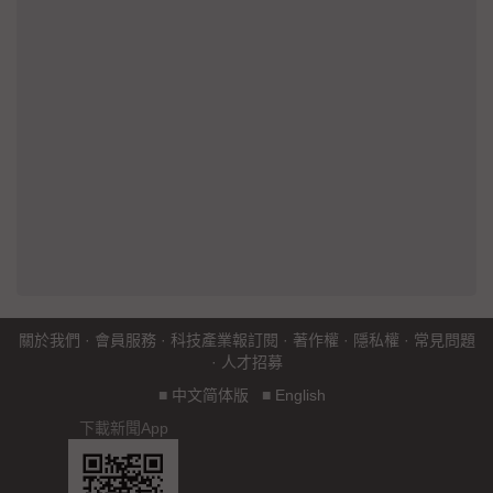
關於我們
·
會員服務
·
科技產業報訂閱
·
著作權
·
隱私權
·
常見問題
·
人才招募
■
中文简体版
■
English
下載新聞App