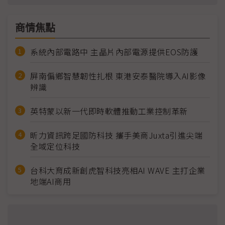
商情焦點
系統內部電路中 主晶片內部電源提供EOS防護
屏南偏鄉智慧韌性扎根 東港安泰醫院導入AI影像
辨識
英特蒙以新一代即時軟體推動工業控制革新
昕力資訊跨足國防科技 攜手美商Juxta引進尖端
全域定位科技
台科大育成新創虎智科技亮相AI WAVE 主打企業
地端AI商用