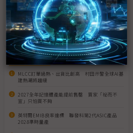
單
傳SK海力士引進ASMPT TCB設備 用於16層HBM3E
SK海力士擴大HBM3E生產 TCB訂單流向成關鍵
近７天熱門報導
MLCC訂單過熱、出貨比創高 村田示警全球AI基
建熱潮將趨緩
2027全年記憶體產能提前售罄 買家「祕而不
宣」只怕買不夠
英特爾EMIB良率達標 聯發科第2代ASIC產品
2028準時量產