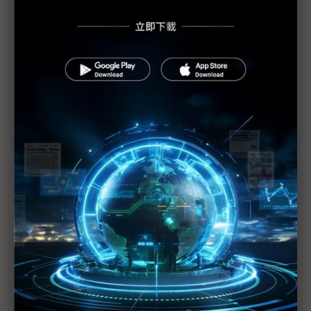
NB品牌撤「中」基調不變 產能佔比加速下探
川普鬆口大降中國關稅 彭双浪：關稅超過50%沒有
意義
品牌廠中美產能難割捨 緊抓新品上市前談判黃金期
近７天熱門報導
MLCC訂單過熱、出貨比創高 村田示警全球AI基
建熱潮將趨緩
2027全年記憶體產能提前售罄 買家「祕而不
宣」只怕買不夠
英特爾EMIB良率達標 聯發科第2代ASIC產品