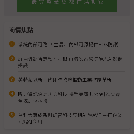
商情焦點
系統內部電路中 主晶片內部電源提供EOS防護
屏南偏鄉智慧韌性扎根 東港安泰醫院導入AI影像
辨識
英特蒙以新一代即時軟體推動工業控制革新
昕力資訊跨足國防科技 攜手美商Juxta引進尖端
全域定位科技
台科大育成新創虎智科技亮相AI WAVE 主打企業
地端AI商用