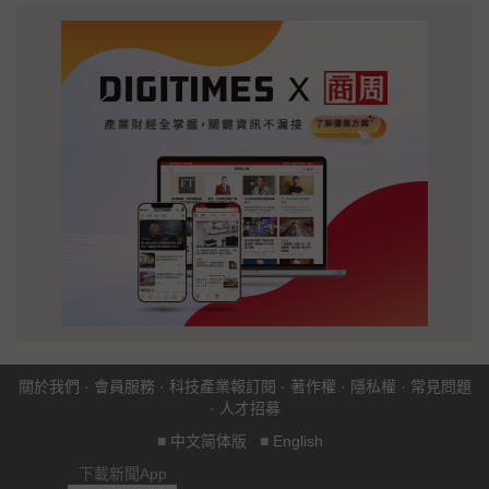
關於我們
·
會員服務
·
科技產業報訂閱
·
著作權
·
隱私權
·
常見問題
·
人才招募
■
中文简体版
■
English
下載新聞App