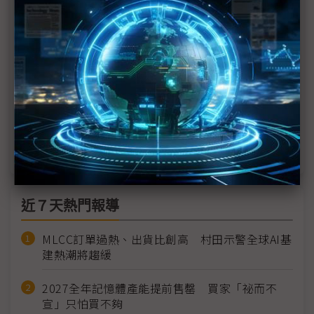
瑞銀：印度半導體終端需求營收料倍增 CAGR達
15%
全球晶圓代工大亂鬥 「掌舵者們」實力比顯赫
塔塔延攬GF高層洪啟財 領軍印度首座晶圓廠
力積電攜手塔塔、奇景 助力印度半導體生態鏈
近７天熱門報導
MLCC訂單過熱、出貨比創高 村田示警全球AI基
建熱潮將趨緩
2027全年記憶體產能提前售罄 買家「祕而不
宣」只怕買不夠