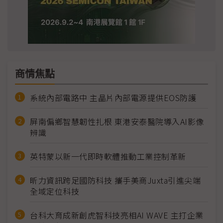
商情焦點
系統內部電路中 主晶片內部電源提供EOS防護
屏南偏鄉智慧韌性扎根 東港安泰醫院導入AI影像
辨識
英特蒙以新一代即時軟體推動工業控制革新
昕力資訊跨足國防科技 攜手美商Juxta引進尖端
全域定位科技
台科大育成新創虎智科技亮相AI WAVE 主打企業