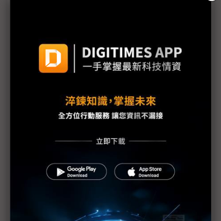
印度晶片大計有多難？ 解析「群豐破產、台積婉
拒、力積保守」三大案
多國盼晉升AI晶片大國 台積電婉拒「這3國」設廠邀
約
印度半導體製造雄心受挫 Adani、Zoho相繼撤回投
資計畫
三星陷6億美元稅務訴訟 傳印度以設半導體廠施壓
瑞薩與印度簽MOU 導入Altium 365平台培育半導體
人才
印度批准鴻海與HCL合資企業 將生產顯示驅動IC
富士軟片傳將於印度興建半導體材料廠 先供應塔塔
電子晶圓廠