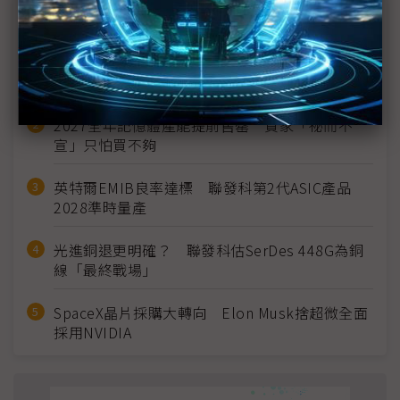
近７天熱門報導
MLCC訂單過熱、出貨比創高 村田示警全球AI基
建熱潮將趨緩
2027全年記憶體產能提前售罄 買家「祕而不
宣」只怕買不夠
英特爾EMIB良率達標 聯發科第2代ASIC產品
2028準時量產
光進銅退更明確？ 聯發科估SerDes 448G為銅
線「最終戰場」
SpaceX晶片採購大轉向 Elon Musk捨超微全面
採用NVIDIA