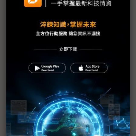
議題精選－微軟Build 2025亮點
微軟提開放AI代理網路 三大業者同框、AI PC還有戲
微軟談GB200系統效能 AI詞元吞吐量大增
AI打造「去中心化」新型態搜尋 微軟CTO：開放
MCP是關鍵
合作關係變調？ 微軟CTO：與OpenAI關係仍緊密
微軟資料分析平台Fabric採用率提升 小型軟體公司
壓力增
微軟宣布上架Grok 推新AI代理編碼工具